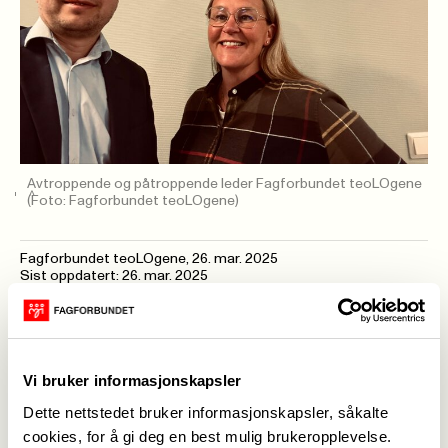
Avtroppende og påtroppende leder Fagforbundet teoLOgene
(Foto: Fagforbundet teoLOgene)
Fagforbundet teoLOgene
,
26. mar. 2025
Sist oppdatert: 26. mar. 2025
Vi har særlig jobbet med disse sakene:
KM 6/25 Regulering av styringstenesta i Den
norske kyrkja, tilhøvet mellom prestetenesta og
Vi bruker informasjonskapsler
verksemnda til soknerådet.
Dette nettstedet bruker informasjonskapsler, såkalte
Videre:
cookies, for å gi deg en best mulig brukeropplevelse.