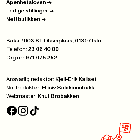
Åpenhetsloven
->
Ledige stillinger
->
Nettbutikken
->
Postboks:
Boks 7003 St. Olavsplass, 0130 Oslo
Telefon:
23 06 40 00
Org.nr.:
971 075 252
Ansvarlig redaktør:
Kjell-Erik Kallset
Nettredaktør:
Ellisiv Solskinnsbakk
Webmaster:
Knut Brobakken