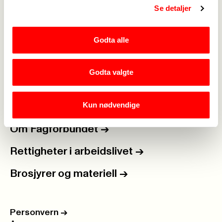
Se detaljer
Medlemskap
->
Lønn og tariff
->
Godta alle
Kontakt oss
->
Godta valgte
For tillitsvalgte
->
Kun nødvendige
Kalender
->
Om Fagforbundet
->
Rettigheter i arbeidslivet
->
Brosjyrer og materiell
->
Personvern
->