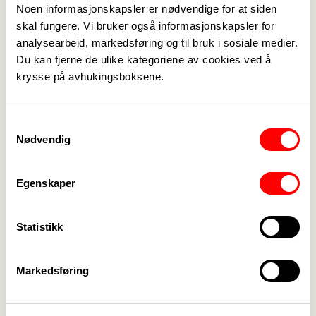
KM 9/25 Biskopens tilsyn
Noen informasjonskapsler er nødvendige for at siden
KM10/25 Rammer for kirkevalget
skal fungere. Vi bruker også informasjonskapsler for
Les sakspapirene til årets Kirkemøte
analysearbeid, markedsføring og til bruk i sosiale medier.
Du kan fjerne de ulike kategoriene av cookies ved å
her:https://www.kirken.no/nb-NO/om-kirken/slik-
krysse på avhukingsboksene.
styres-
kirken/kirkemotet/dokumenter_vedtak/km25-
dok/
Samtykkevalg
Nødvendig
Ny leder i Fagforbundet teoLOgene fom 1.mai vil
representere Fagforbundet teoLOgene på årets
Egenskaper
Kirkemøte. Har du innspill til henne evt
pressehenvendelser kan hun nås på tlf.90140849
Statistikk
Markedsføring