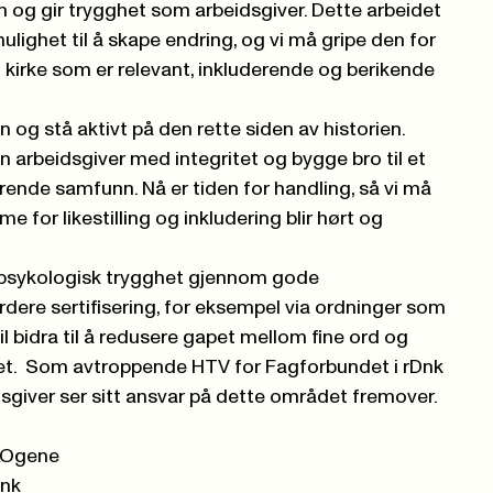
an og gir trygghet som arbeidsgiver. Dette arbeidet
mulighet til å skape endring, og vi må gripe den for
 kirke som er relevant, inkluderende og berikende
g stå aktivt på den rette siden av historien.
 arbeidsgiver med integritet og bygge bro til et
rende samfunn. Nå er tiden for handling, så vi må
e for likestilling og inkludering blir hørt og
pe psykologisk trygghet gjennom gode
dere sertifisering, for eksempel via ordninger som
 vil bidra til å redusere gapet mellom fine ord og
ltet. Som avtroppende HTV for Fagforbundet i rDnk
sgiver ser sitt ansvar på dette området fremover.
LOgene
Dnk