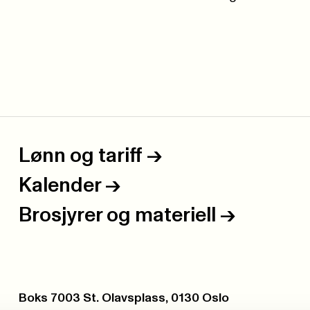
Lønn og tariff
->
Kalender
->
Brosjyrer og materiell
->
Postboks:
Boks 7003 St. Olavsplass, 0130 Oslo