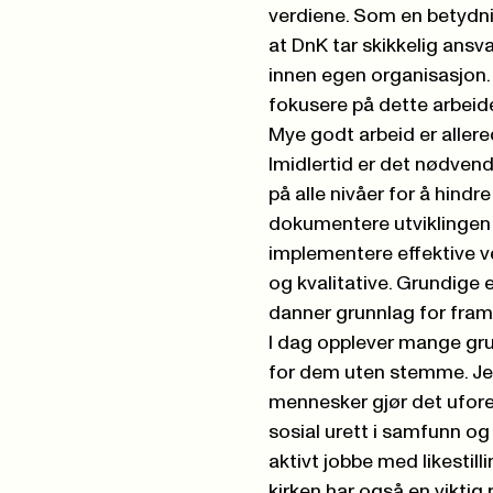
verdiene. Som en betydnin
at DnK tar skikkelig ansva
innen egen organisasjon. 
fokusere på dette arbeid
Mye godt arbeid er allered
Imidlertid er det nødvend
på alle nivåer for å hindr
dokumentere utviklingen
implementere effektive ve
og kvalitative. Grundige e
danner grunnlag for fram
I dag opplever mange grup
for dem uten stemme. Jes
mennesker gjør det ufore
sosial urett i samfunn og 
aktivt jobbe med likestill
kirken har også en viktig 