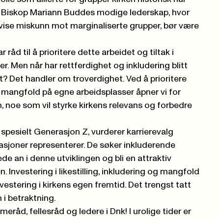
re. Biskop Mariann Buddes modige lederskap, hvor
 vise miskunn mot marginaliserte grupper, bør være
har råd til å prioritere dette arbeidet og tiltak i
 Men når har rettferdighet og inkludering blitt
? Det handler om troverdighet. Ved å prioritere
og mangfold på egne arbeidsplasser åpner vi for
 noe som vil styrke kirkens relevans og forbedre
spesielt Generasjon Z, vurderer karrierevalg
asjoner representerer. De søker inkluderende
de an i denne utviklingen og bli en attraktiv
. Investering i likestilling, inkludering og mangfold
nvestering i kirkens egen fremtid. Det trengst tatt
 i betraktning.
råd, fellesråd og ledere i Dnk! I urolige tider er