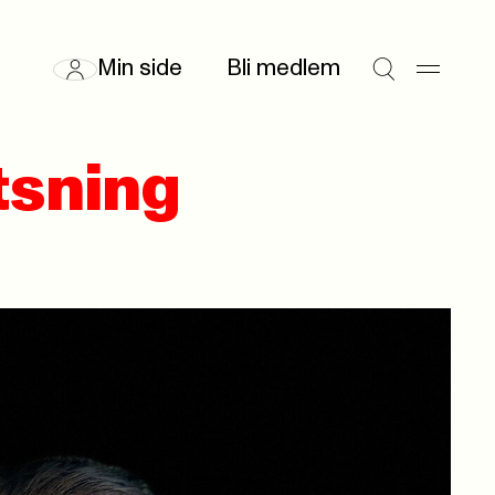
Min side
Bli medlem
tsning