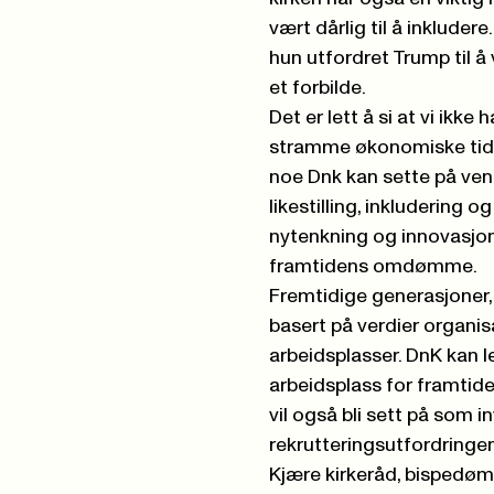
vært dårlig til å inklude
hun utfordret Trump til å
et forbilde.
Det er lett å si at vi ikke 
stramme økonomiske tider.
noe Dnk kan sette på vent
likestilling, inkludering 
nytenkning og innovasjon,
framtidens omdømme.
Fremtidige generasjoner, 
basert på verdier organis
arbeidsplasser. DnK kan le
arbeidsplass for framtiden
vil også bli sett på som i
rekrutteringsutfordringen
Kjære kirkeråd, bispedømme