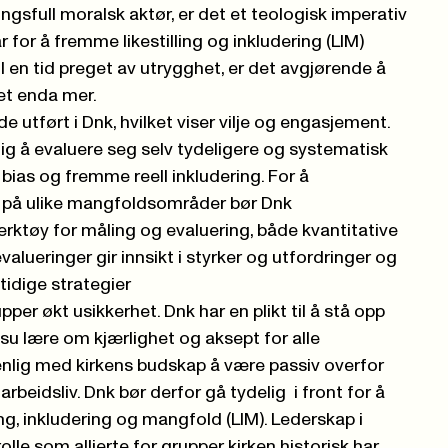
gsfull moralsk aktør, er det et teologisk imperativ
r for å fremme likestilling og inkludering (LIM)
I en tid preget av utrygghet, er det avgjørende å
et enda mer.
e utført i Dnk, hvilket viser vilje og engasjement.
ig å evaluere seg selv tydeligere og systematisk
e bias og fremme reell inkludering. For å
 på ulike mangfoldsområder bør Dnk
rktøy for måling og evaluering, både kvantitative
valueringer gir innsikt i styrker og utfordringer og
tidige strategier
per økt usikkerhet. Dnk har en plikt til å stå opp
u lære om kjærlighet og aksept for alle
nlig med kirkens budskap å være passiv overfor
arbeidsliv. Dnk bør derfor gå tydelig i front for å
ing, inkludering og mangfold (LIM). Lederskap i
rolle som allierte for grupper kirken historisk har