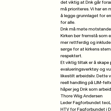
det viktig at Dnk går for
må prioriteres. Vi har en 
å legge grunnlaget for en
for alle.
Dnk må møte motstanden o
Kirken bør fremstå som en
mer rettferdig og inklude
sørge for at kirkens stemm
respektert.
Et viktig tiltak er å ska
evalueringsverktøy og vur
likestilt arbeidsliv. Dette
reell handling på LIM-fe
håper jeg Dnk som arbeid
Thore Wiig Andersen
Leder Fagforbundet teo
HTV for Fagforbundet i 