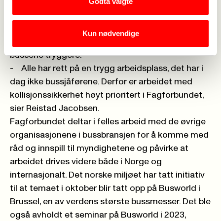
Godta valgte
Ingunn Reistad Jacobsen, leder i Yrkesseksjon
samferdsel og teknisk, mener rapporten er viktig
og noe som myndighetene må følge opp videre
Kun nødvendige
for å presse på for internasjonale regler som gjør
bussene tryggere.
- Alle har rett på en trygg arbeidsplass, det har i
dag ikke bussjåførene. Derfor er arbeidet med
kollisjonssikkerhet høyt prioritert i Fagforbundet,
sier Reistad Jacobsen.
Fagforbundet deltar i felles arbeid med de øvrige
organisasjonene i bussbransjen for å komme med
råd og innspill til myndighetene og påvirke at
arbeidet drives videre både i Norge og
internasjonalt. Det norske miljøet har tatt initiativ
til at temaet i oktober blir tatt opp på Busworld i
Brussel, en av verdens største bussmesser. Det ble
også avholdt et seminar på Busworld i 2023,