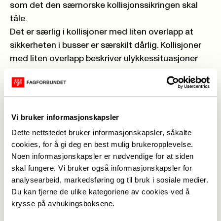
som det den særnorske kollisjonssikringen skal
tåle.
Det er særlig i kollisjoner med liten overlapp at
sikkerheten i busser er særskilt dårlig. Kollisjoner
med liten overlapp beskriver ulykkessituasjoner
der en liten del av bussen tar imot hele vekten av
et kolliderende kjøretøy, slik som tilfellet er når to
busser kolliderer hjørne mot hjørne.
Vi bruker informasjonskapsler
Behov for en egen standard for
Dette nettstedet bruker informasjonskapsler, såkalte
cookies, for å gi deg en best mulig brukeropplevelse.
kollisjonssikkerhet i busser
Noen informasjonskapsler er nødvendige for at siden
I tillegg til å kartlegge ulykkes- og skaderisikoen i
skal fungere. Vi bruker også informasjonskapsler for
busser i dag, har TØI sett på forslag til
analysearbeid, markedsføring og til bruk i sosiale medier.
forbedringer. I rapporten kommer de med en rekke
Du kan fjerne de ulike kategoriene av cookies ved å
krysse på avhukingsboksene.
anbefalinger til innholdet i en egen standard for
kollisjonssikkerhet i buss, blant annet konkrete