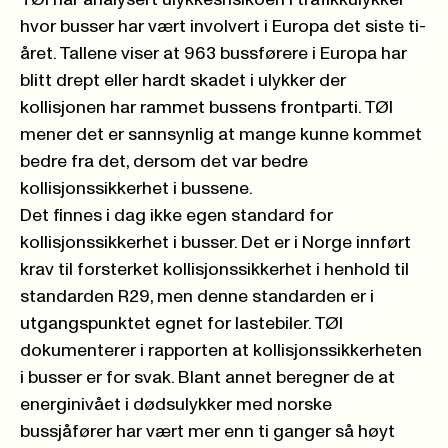
TØI har analysert ulykkesrisikoen i trafikkulykker
hvor busser har vært involvert i Europa det siste ti-
året. Tallene viser at 963 bussførere i Europa har
blitt drept eller hardt skadet i ulykker der
kollisjonen har rammet bussens frontparti. TØI
mener det er sannsynlig at mange kunne kommet
bedre fra det, dersom det var bedre
kollisjonssikkerhet i bussene.
Det finnes i dag ikke egen standard for
kollisjonssikkerhet i busser. Det er i Norge innført
krav til forsterket kollisjonssikkerhet i henhold til
standarden R29, men denne standarden er i
utgangspunktet egnet for lastebiler. TØI
dokumenterer i rapporten at kollisjonssikkerheten
i busser er for svak. Blant annet beregner de at
energinivået i dødsulykker med norske
bussjåfører har vært mer enn ti ganger så høyt