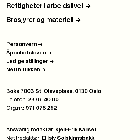
Rettigheter i arbeidslivet
->
Brosjyrer og materiell
->
Personvern
->
Åpenhetsloven
->
Ledige stillinger
->
Nettbutikken
->
Postboks:
Boks 7003 St. Olavsplass, 0130 Oslo
Telefon:
23 06 40 00
Org.nr.:
971 075 252
Ansvarlig redaktør:
Kjell-Erik Kallset
Nettredaktør:
Ellisiv Solskinnsbakk