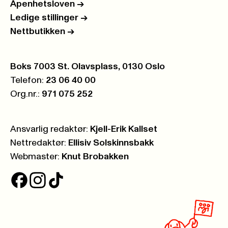
Åpenhetsloven
->
Ledige stillinger
->
Nettbutikken
->
Postboks:
Boks 7003 St. Olavsplass, 0130 Oslo
Telefon:
23 06 40 00
Org.nr.:
971 075 252
Ansvarlig redaktør:
Kjell-Erik Kallset
Nettredaktør:
Ellisiv Solskinnsbakk
Webmaster:
Knut Brobakken