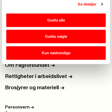
Se detaljer
Medlemskap
->
Lønn og tariff
->
Godta alle
Kontakt oss
->
Godta valgte
For tillitsvalgte
->
Kun nødvendige
Kalender
->
Om Fagforbundet
->
Rettigheter i arbeidslivet
->
Brosjyrer og materiell
->
Personvern
->