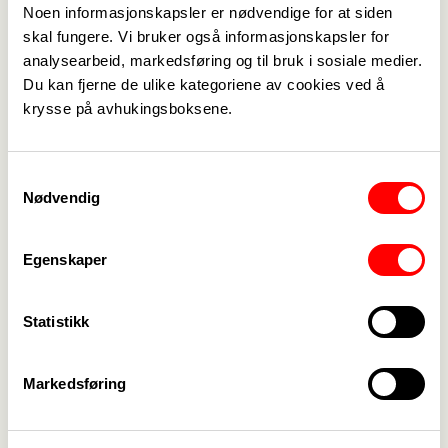
rDnk Thore Wiig Andersen har ikke medvirket
Noen informasjonskapsler er nødvendige for at siden
skal fungere. Vi bruker også informasjonskapsler for
under disse forhandlingene, så spørsmål må gå
analysearbeid, markedsføring og til bruk i sosiale medier.
direkte til forhandlingsenheten og Hanne Kolby.
Du kan fjerne de ulike kategoriene av cookies ved å
krysse på avhukingsboksene.
Samtykkevalg
Vedlegg
Nødvendig
Tilbud 5 Særavtale om pensjonsordningerfor
Egenskaper
den norske kirke 3.3.2025.pdf
Protokoll Fagforbundet.pdf
Statistikk
Markedsføring