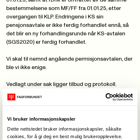
01.01.25, samt at rDnk er omfattet av de samme
bestemmelsene som MF/FF fra 01.01.25, etter
overgangen til KLP. Endringene i KS sin
pensjonsavtale er ikke ferdig forhandlet ennå, så
det blir en ny forhandlingsrunde når KS-avtalen
(SGS2020) er ferdig forhandlet.
Vi skal til nemnd angående permisjonsavtalen, der
ble vi ikke enige.
Vedlagt under sak ligger tilbud og protokoll.
Er det spørsmål til forhandlingene, kontakt
Fagforbundets forhandlingsleder i KA Hanne
Kolby på
hanne.kolby@fagforbundet.no
Vi bruker informasjonskapsler
Dette nettstedet bruker informasjonskapsler, såkalte
Leder i teoLOgene og HTV for Fagforbundet i
cookies, for å gi deg en best mulig brukeropplevelse.