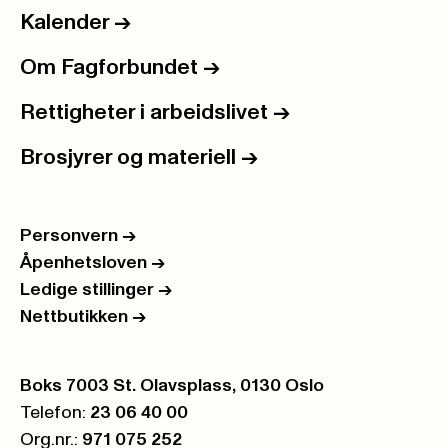
Kalender
->
Om Fagforbundet
->
Rettigheter i arbeidslivet
->
Brosjyrer og materiell
->
Personvern
->
Åpenhetsloven
->
Ledige stillinger
->
Nettbutikken
->
Postboks:
Boks 7003 St. Olavsplass, 0130 Oslo
Telefon:
23 06 40 00
Org.nr.:
971 075 252