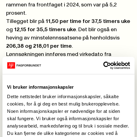
rammen fra frontfaget i 2024, som var på 5,2
prosent.
Tillegget blir på
11,50 per time for 37,5 timers uke
og
12,15 for 35,5 timers uke
. Det blir også en
heving av minstelønnssatsene på henholdsvis
206,38 og 218,01 per time
.
Lønnsøkningen innføres med virkedato fra
streikens slutt, det vil si 4. oktober 2024.
– Det skulle jo bare mangle at BPAer i NHO skulle
få det samme som andre BPAer. Virkningsdatoen
Vi bruker informasjonskapsler
er riktignok litt senere enn vanlig på grunn av
streiken, men for framtida er dette et veldig godt
Dette nettstedet bruker informasjonskapsler, såkalte
cookies, for å gi deg en best mulig brukeropplevelse.
resultat. Og med likeverdige avtaler så unngår vi
Noen informasjonskapsler er nødvendige for at siden
konkurransevridning mellom områdene,
skal fungere. Vi bruker også informasjonskapsler for
understreker Anne Green Nilsen.
analysearbeid, markedsføring og til bruk i sosiale medier.
2. Innføring av
Du kan fjerne de ulike kategoriene av cookies ved å