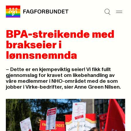
BPA-streikende med
brakseier i
lønnsnemnda
– Dette er en kjempeviktig seier! Vi fikk fullt
gjennomslag for kravet om likebehandling av
våre medlemmer i NHO-området med de som
jobber i Virke-bedrifter, sier Anne Green Nilsen.