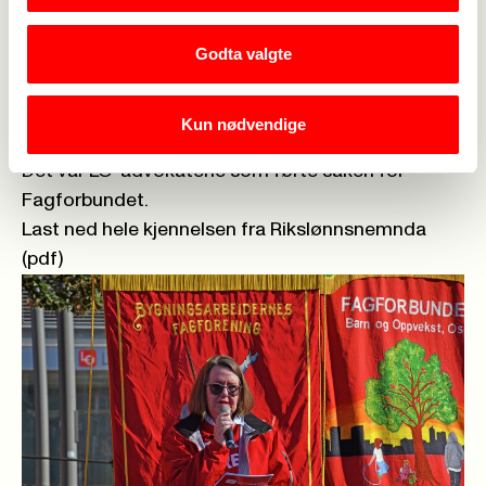
ekstra godt å få et sånt resultat, sier
Godta valgte
forhandlingsveteranen.
Hun peker på at det er noe uvanlig å gå ut av en
nemndsbehandling med innfridde krav i den grad
Kun nødvendige
BPA'ene opplevde her.
Det var LO-advokatene som førte saken for
Fagforbundet.
Last ned hele kjennelsen fra Rikslønnsnemnda
(pdf)