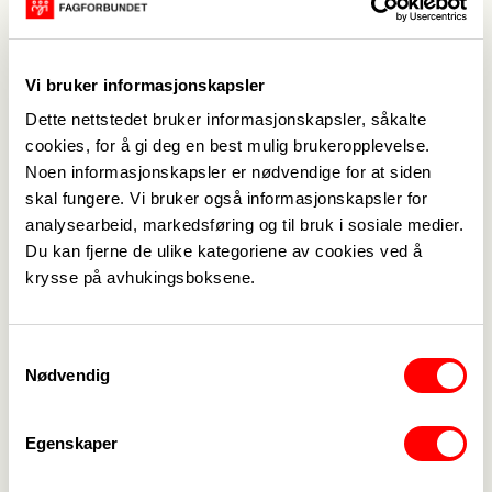
medlemsfordelen vi har å tilby til de godt over
410.000 medlemmene vi har, forklarer Hovin, og
Vi bruker informasjonskapsler
utdyper:
Dette nettstedet bruker informasjonskapsler, såkalte
cookies, for å gi deg en best mulig brukeropplevelse.
– Vi må ha de aller beste tillitsvalgte både etter
Noen informasjonskapsler er nødvendige for at siden
tariffavtaler og etter vedtekter, men det krever at
skal fungere. Vi bruker også informasjonskapsler for
vi investerer i skolering og tilbyr den beste
analysearbeid, markedsføring og til bruk i sosiale medier.
skoleringa. På den måten, sikrer vi at vi fortsatt er
Du kan fjerne de ulike kategoriene av cookies ved å
det foretrukne forbundet for våre yrkesgrupper.
krysse på avhukingsboksene.
Stort å være med på
Sjøl har han drømt om LO-skolen helt siden han
Samtykkevalg
gikk på Fase 2-skolering i 2018. Der ble han råda til
Nødvendig
å se etter mer skolering innen LO-systemet.
Egenskaper
– Jeg satt på nattevakt i en rolig stund og kom
over en annonse til LO-skolen i september 2022.