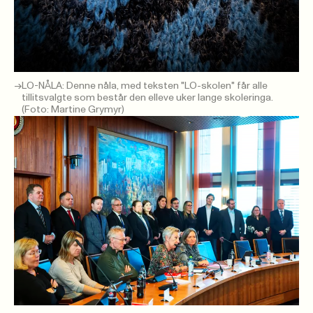
LO-NÅLA: Denne nåla, med teksten "LO-skolen" får alle
tillitsvalgte som består den elleve uker lange skoleringa.
(Foto: Martine Grymyr)