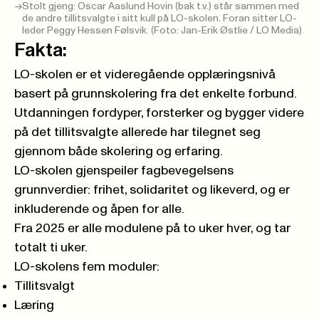
Stolt gjeng: Oscar Aaslund Hovin (bak t.v.) står sammen med
de andre tillitsvalgte i sitt kull på LO-skolen. Foran sitter LO-
leder Peggy Hessen Følsvik. (Foto: Jan-Erik Østlie / LO Media)
Fakta:
LO-skolen er et videregående opplæringsnivå
basert på grunnskolering fra det enkelte forbund.
Utdanningen fordyper, forsterker og bygger videre
på det tillitsvalgte allerede har tilegnet seg
gjennom både skolering og erfaring.
LO-skolen gjenspeiler fagbevegelsens
grunnverdier: frihet, solidaritet og likeverd, og er
inkluderende og åpen for alle.
Fra 2025 er alle modulene på to uker hver, og tar
totalt ti uker.
LO-skolens fem moduler:
Tillitsvalgt
Læring