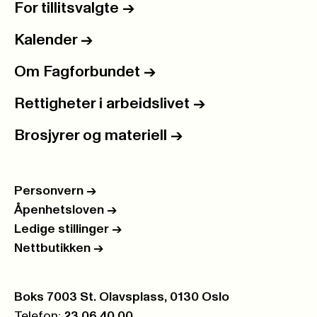
For tillitsvalgte
->
Kalender
->
Om Fagforbundet
->
Rettigheter i arbeidslivet
->
Brosjyrer og materiell
->
Personvern
->
Åpenhetsloven
->
Ledige stillinger
->
Nettbutikken
->
Postboks:
Boks 7003 St. Olavsplass, 0130 Oslo
Telefon:
23 06 40 00