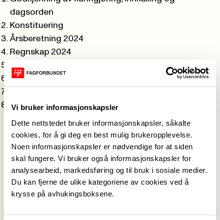
dagsorden
Konstituering
Årsberetning 2024
Regnskap 2024
Handlingsplan 2025
Innkomne forslag
Budsjett 2025
Valg
Vi bruker informasjonskapsler
Dette nettstedet bruker informasjonskapsler, såkalte
cookies, for å gi deg en best mulig brukeropplevelse.
Vedlegg
Noen informasjonskapsler er nødvendige for at siden
skal fungere. Vi bruker også informasjonskapsler for
Sak 3 Årsberetning 2024.pdf
analysearbeid, markedsføring og til bruk i sosiale medier.
Du kan fjerne de ulike kategoriene av cookies ved å
Sak 4 og 7 Økonomi.pdf
krysse på avhukingsboksene.
Sak 5 Handlingsplan 2025-2027.pdf