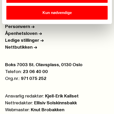
Brosjyrer og materiell
->
Kun nødvendige
Personvern
->
Åpenhetsloven
->
Ledige stillinger
->
Nettbutikken
->
Postboks:
Boks 7003 St. Olavsplass, 0130 Oslo
Telefon:
23 06 40 00
Org.nr.:
971 075 252
Ansvarlig redaktør:
Kjell-Erik Kallset
Nettredaktør:
Ellisiv Solskinnsbakk
Webmaster:
Knut Brobakken