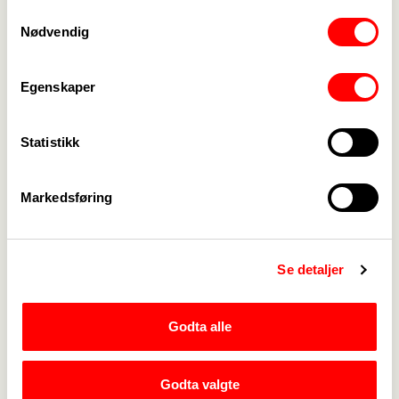
Samtykkevalg
Nødvendig
Egenskaper
Medlemskap
->
Statistikk
Lønn og tariff
->
Markedsføring
Kontakt oss
->
For tillitsvalgte
->
Se detaljer
Kalender
->
Godta alle
Om Fagforbundet
->
Rettigheter i arbeidslivet
->
Godta valgte