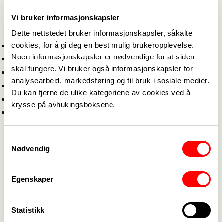
Sted : Kontrast, Steine
Vi bruker informasjonskapsler
Dagsorden:
Dette nettstedet bruker informasjonskapsler, såkalte
cookies, for å gi deg en best mulig brukeropplevelse.
Konstituering
Noen informasjonskapsler er nødvendige for at siden
Årsberetning
skal fungere. Vi bruker også informasjonskapsler for
Regnskap
analysearbeid, markedsføring og til bruk i sosiale medier.
Budsjett / handlingsplan
Du kan fjerne de ulike kategoriene av cookies ved å
Innkomne saker
krysse på avhukingsboksene.
Valg
Frist for innsending av saker er 09. januar -25
Samtykkevalg
Nødvendig
Påmelding til tlf.nr
: 913 17725
Eller e-post :
fagforbundet@boe.kommune.no
Egenskaper
Frist for påmelding er 16.01.2025
Statistikk
Velkommen!