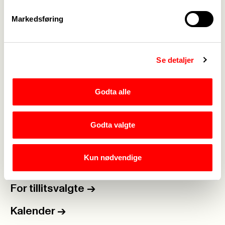
Styret
Markedsføring
Vedlegg
Se detaljer
Godta alle
Medlemskap
->
Godta valgte
Lønn og tariff
->
Kun nødvendige
Kontakt oss
->
For tillitsvalgte
->
Kalender
->