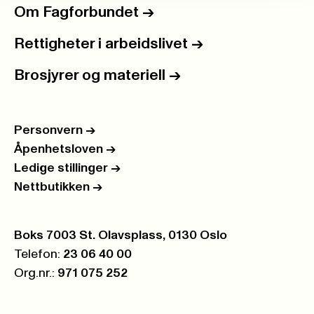
Om Fagforbundet
->
Rettigheter i arbeidslivet
->
Brosjyrer og materiell
->
Personvern
->
Åpenhetsloven
->
Ledige stillinger
->
Nettbutikken
->
Postboks:
Boks 7003 St. Olavsplass, 0130 Oslo
Telefon:
23 06 40 00
Org.nr.:
971 075 252