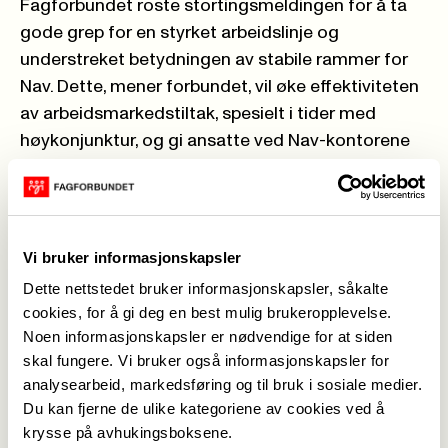
Fagforbundet roste
stortingsmeldingen
for å ta
gode grep for en styrket arbeidslinje og
understreket betydningen av stabile rammer for
Nav. Dette, mener forbundet, vil øke effektiviteten
av arbeidsmarkedstiltak, spesielt i tider med
høykonjunktur, og gi ansatte ved Nav-kontorene
bedre forutsigbarhet i arbeidet sitt.
I innspillet trakk Fagforbundet frem
ungdomsgarantien som et viktig virkemiddel for å
inkludere flere unge i arbeid og utdanning.
Vi bruker informasjonskapsler
Forbundet støttet regjeringens forslag om et
Dette nettstedet bruker informasjonskapsler, såkalte
tidsavgrenset ungdomsprogram med rett til
cookies, for å gi deg en best mulig brukeropplevelse.
statlig finansiert inntektssikring, som kan bidra til
Noen informasjonskapsler er nødvendige for at siden
raskere overganger til jobb og studier for unge
skal fungere. Vi bruker også informasjonskapsler for
med utfordringer. Samtidig understreket
analysearbeid, markedsføring og til bruk i sosiale medier.
Du kan fjerne de ulike kategoriene av cookies ved å
Fagforbundet behovet for å klargjøre hvordan
krysse på avhukingsboksene.
dette programmet skal skille seg fra eksisterende