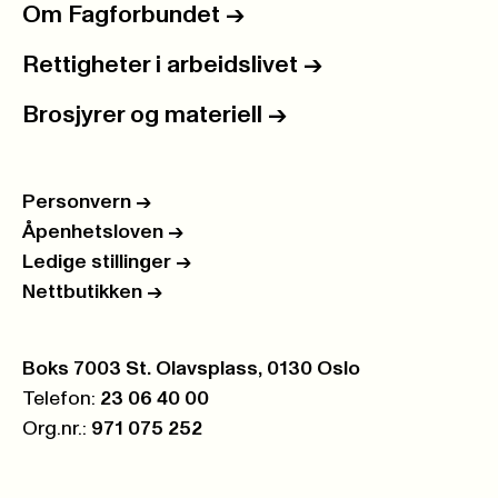
Om Fagforbundet
->
Rettigheter i arbeidslivet
->
Brosjyrer og materiell
->
Personvern
->
Åpenhetsloven
->
Ledige stillinger
->
Nettbutikken
->
Postboks:
Boks 7003 St. Olavsplass, 0130 Oslo
Telefon:
23 06 40 00
Org.nr.:
971 075 252