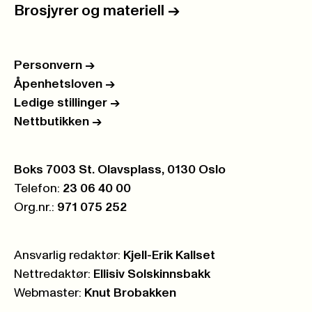
Brosjyrer og materiell
->
Personvern
->
Åpenhetsloven
->
Ledige stillinger
->
Nettbutikken
->
Postboks:
Boks 7003 St. Olavsplass, 0130 Oslo
Telefon:
23 06 40 00
Org.nr.:
971 075 252
Ansvarlig redaktør:
Kjell-Erik Kallset
Nettredaktør:
Ellisiv Solskinnsbakk
Webmaster:
Knut Brobakken