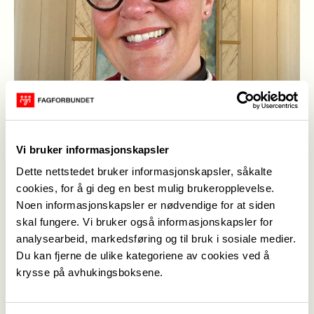
Vi bruker informasjonskapsler
Dette nettstedet bruker informasjonskapsler, såkalte
cookies, for å gi deg en best mulig brukeropplevelse.
Noen informasjonskapsler er nødvendige for at siden
skal fungere. Vi bruker også informasjonskapsler for
analysearbeid, markedsføring og til bruk i sosiale medier.
Du kan fjerne de ulike kategoriene av cookies ved å
Ny innstillt leder i fagforbundet teoLOgene
(Foto: privat)
krysse på avhukingsboksene.
Publisert
07. jan. 2025
Sist oppdatert: 07. jan. 2025