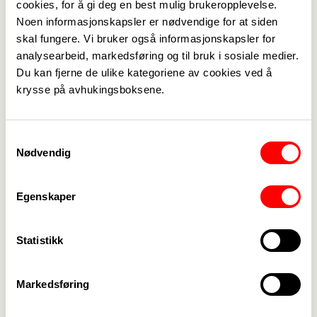
cookies, for å gi deg en best mulig brukeropplevelse.
Noen informasjonskapsler er nødvendige for at siden
skal fungere. Vi bruker også informasjonskapsler for
Medlemskap
->
analysearbeid, markedsføring og til bruk i sosiale medier.
Du kan fjerne de ulike kategoriene av cookies ved å
Lønn og tariff
->
krysse på avhukingsboksene.
Kontakt oss
->
Samtykkevalg
For tillitsvalgte
->
Nødvendig
Kalender
->
Egenskaper
Om Fagforbundet
->
Statistikk
Rettigheter i arbeidslivet
->
Brosjyrer og materiell
->
Markedsføring