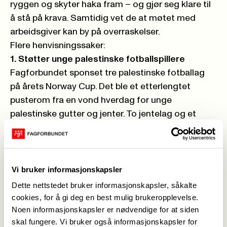
ryggen og skyter haka fram – og gjør seg klare til
å stå på krava. Samtidig vet de at møtet med
arbeidsgiver kan by på overraskelser.
Flere henvisningssaker:
1. Støtter unge palestinske fotballspillere
Fagforbundet sponset tre palestinske fotballag
på årets Norway Cup. Det ble et etterlengtet
pusterom fra en vond hverdag for unge
palestinske gutter og jenter. To jentelag og et
guttelag smilte seg gjennom noen fine dager på
Ekerbergsletta i Oslo.
2. Sløser med vannet på Hedmarken
Tillitsvalgte slår alarm om lekkasjer i
Vi bruker informasjonskapsler
ledningsnettet i Hamar og nabokommunene. Mer
Dette nettstedet bruker informasjonskapsler, såkalte
enn en tredel av drikkevannet renner ut og vekk
cookies, for å gi deg en best mulig brukeropplevelse.
før det når innbyggerne. Det etterlyses mer
Noen informasjonskapsler er nødvendige for at siden
skal fungere. Vi bruker også informasjonskapsler for
langsiktige planer for vedlikehold - noe som er lurt