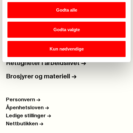
Kontakt oss
->
Godta alle
For tillitsvalgte
->
Godta valgte
Kalender
->
Kun nødvendige
Om Fagforbundet
->
Rettigheter i arbeidslivet
->
Brosjyrer og materiell
->
Personvern
->
Åpenhetsloven
->
Ledige stillinger
->
Nettbutikken
->