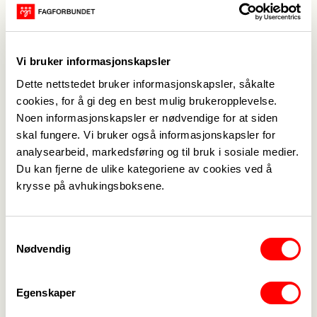
Styremedlem vara: Unni Synnøve Hofsnæs
Yrkesseksjonsleder Helse og sosial: Stein Gunnar
Knutsen
Vi bruker informasjonskapsler
Vara YHS: Malin Frøyna
Dette nettstedet bruker informasjonskapsler, såkalte
Yrkesseksjonsleder Kontor og administrasjon:
cookies, for å gi deg en best mulig brukeropplevelse.
Tatiana Johannesen
Noen informasjonskapsler er nødvendige for at siden
Yrkesseksjonsleder kirke, kultur og oppvekst:
skal fungere. Vi bruker også informasjonskapsler for
Randi Gunstensen
analysearbeid, markedsføring og til bruk i sosiale medier.
Vara YKKO: Wenche Grov
Du kan fjerne de ulike kategoriene av cookies ved å
Yrkesseksjonsleder Samferdsel og teknisk: Mette
krysse på avhukingsboksene.
Røyrås
Vara YST: Reza Taheri
Samtykkevalg
Ungdomsrepresentant: Simeon Eriksen
Nødvendig
Vara ungdomsrepresentant: Aheen Mohamad
Representantutvalg for pensjonister og uføre:
Egenskaper
Leder: Rut Gulldal