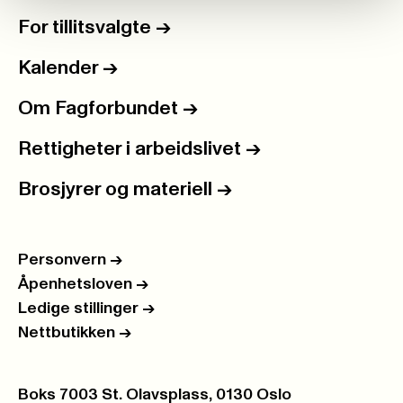
For tillitsvalgte
->
Kalender
->
Om Fagforbundet
->
Rettigheter i arbeidslivet
->
Brosjyrer og materiell
->
Personvern
->
Åpenhetsloven
->
Ledige stillinger
->
Nettbutikken
->
Postboks:
Boks 7003 St. Olavsplass, 0130 Oslo