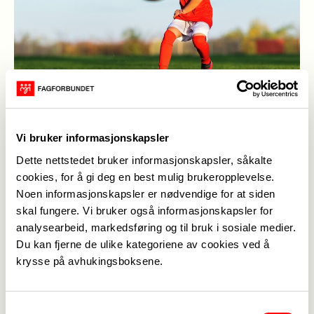
Fotballjenter får drahjelp fra Fagforbundet.
(Foto:
Vi bruker informasjonskapsler
MostPhotos)
Dette nettstedet bruker informasjonskapsler, såkalte
cookies, for å gi deg en best mulig brukeropplevelse.
Informasjonsavdelinga
,
11. jul. 2024
Noen informasjonskapsler er nødvendige for at siden
Sist oppdatert: 11. jul. 2024
skal fungere. Vi bruker også informasjonskapsler for
analysearbeid, markedsføring og til bruk i sosiale medier.
Les denne fine artikkelen fra arrangementet på
Du kan fjerne de ulike kategoriene av cookies ved å
Lerkendal 22. juni i år, som viser hvor mye gøy vi
krysse på avhukingsboksene.
kan skape sammen. Artikkelen ligger ute på
toppserien sine sider.
Samtykkevalg