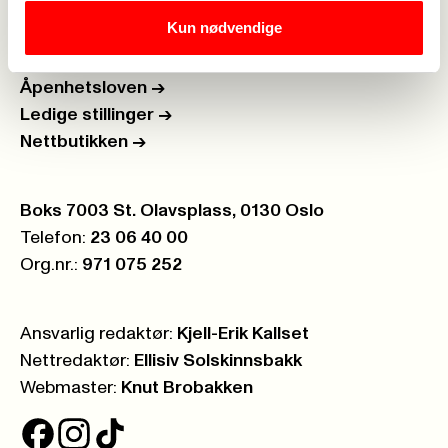
Kun nødvendige
Personvern
->
Åpenhetsloven
->
Ledige stillinger
->
Nettbutikken
->
Postboks:
Boks 7003 St. Olavsplass, 0130 Oslo
Telefon:
23 06 40 00
Org.nr.:
971 075 252
Ansvarlig redaktør:
Kjell-Erik Kallset
Nettredaktør:
Ellisiv Solskinnsbakk
Webmaster:
Knut Brobakken