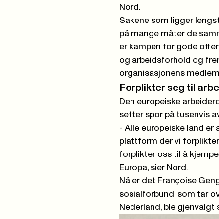
Nord.
Sakene som ligger lengs
på mange måter de samme
er kampen for gode offent
og arbeidsforhold og fre
organisasjonens medlem
Forplikter seg til ar
Den europeiske arbeideror
setter spor på tusenvis a
- Alle europeiske land er
plattform der vi forplikte
forplikter oss til å kjem
Europa, sier Nord.
Nå er det Françoise Geng,
sosialforbund, som tar o
Nederland, ble gjenvalgt