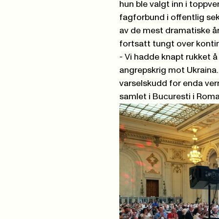
hun ble valgt inn i toppv
fagforbund i offentlig se
av de mest dramatiske år
fortsatt tungt over konti
- Vi hadde knapt rukket å
angrepskrig mot Ukraina
varselskudd for enda ver
samlet i Bucuresti i Roma