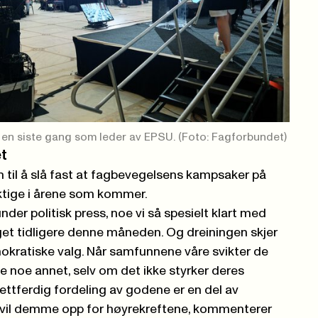
en siste gang som leder av EPSU. (Foto: Fagforbundet)
et
 til å slå fast at fagbevegelsens kampsaker på
iktige i årene som kommer.
der politisk press, noe vi så spesielt klart med
get tidligere denne måneden. Og dreiningen skjer
kratiske valg. Når samfunnene våre svikter de
e noe annet, selv om det ikke styrker deres
rettferdig fordeling av godene er en del av
vil demme opp for høyrekreftene, kommenterer