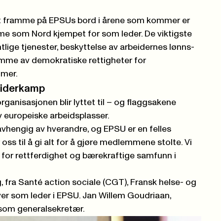
t framme på EPSUs bord i årene som kommer er
 som Nord kjempet for som leder. De viktigste
lige tjenester, beskyttelse av arbeidernes lønns-
mme av demokratiske rettigheter for
mer.
beiderkamp
ganisasjonen blir lyttet til – og flaggsakene
v europeiske arbeidsplasser.
 avhengig av hverandre, og EPSU er en felles
r oss til å gi alt for å gjøre medlemmene stolte. Vi
pe for rettferdighet og bærekraftige samfunn i
 fra Santé action sociale (CGT), Fransk helse- og
ver som leder i EPSU. Jan Willem Goudriaan,
 som generalsekretær.