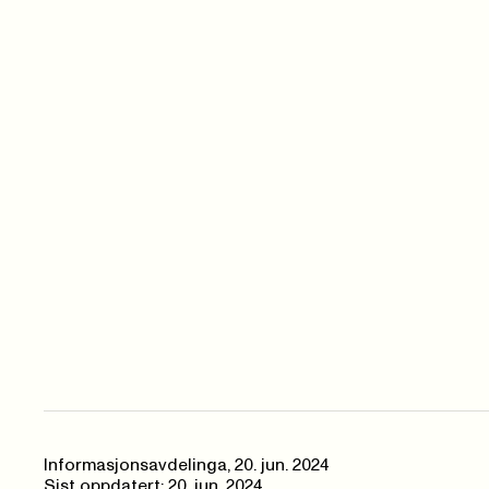
Informasjonsavdelinga
,
20. jun. 2024
Sist oppdatert: 20. jun. 2024