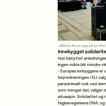
Mette Nord opp på podiet 
Innebygget solidarit
Hun benyttet anledningen
ingen måte blir mindre v
- Europas innbyggere er un
høyredreiningen i EU-val
paradoksalt nok ved demo
som trenger det, velger d
situasjon. Solidaritet og 
fagbevegelsens DNA, og 