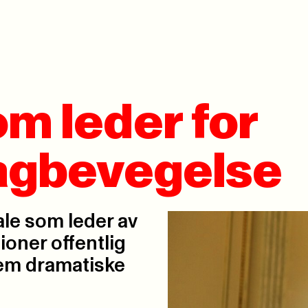
om leder for
fagbevegelse
ale som leder av
ioner offentlig
fem dramatiske