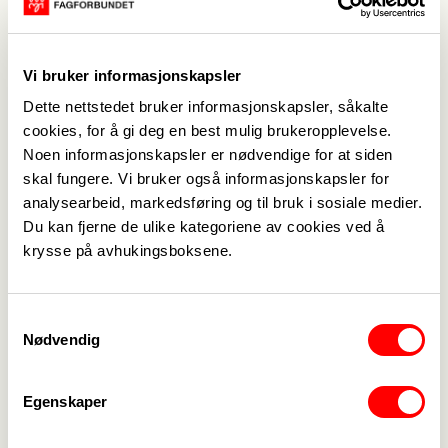
seg etter at vi har reist også, sier Stig.
Vi bruker informasjonskapsler
– Ekstra morsomt er det når vi kommer tilbake på
runde nummer to, for da er det enda flere som
Dette nettstedet bruker informasjonskapsler, såkalte
cookies, for å gi deg en best mulig brukeropplevelse.
møter oss.
Noen informasjonskapsler er nødvendige for at siden
skal fungere. Vi bruker også informasjonskapsler for
Noen lokale tillitsvalgte lager kveldsmøte med en
analysearbeid, markedsføring og til bruk i sosiale medier.
yrkesgruppe, med fagkveld og dypdykk i spesielle
Du kan fjerne de ulike kategoriene av cookies ved å
problemstillinger for yrkesgruppa.
krysse på avhukingsboksene.
Resultater
Selv om Stig ikke kan tallfeste om tiltakene har
Samtykkevalg
gitt færre utmeldinger og flere medlemmer, er han
Nødvendig
overbevist om verdien av besøkene.
Egenskaper
– Har de først meldt seg ut, så er det kjørt. Vi
mener at disse arbeidsplassbesøkene gjør at vi