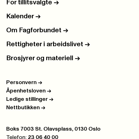
For tillitsvalgte
->
Kalender
->
Om Fagforbundet
->
Rettigheter i arbeidslivet
->
Brosjyrer og materiell
->
Personvern
->
Åpenhetsloven
->
Ledige stillinger
->
Nettbutikken
->
Postboks:
Boks 7003 St. Olavsplass, 0130 Oslo
Telefon:
23 06 40 00