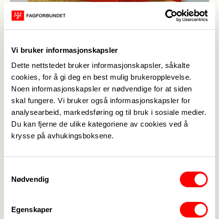
Fanen til Fagforbundet Ås
(Foto: Line Kvalberg)
Vi bruker informasjonskapsler
Line Kvalberg
,
24. apr. 2024
Dette nettstedet bruker informasjonskapsler, såkalte
Sist oppdatert: 24. apr. 2024
cookies, for å gi deg en best mulig brukeropplevelse.
Program for dagen
Noen informasjonskapsler er nødvendige for at siden
skal fungere. Vi bruker også informasjonskapsler for
09.00 Flaggheising i Borggården
analysearbeid, markedsføring og til bruk i sosiale medier.
09.05 Hovedapell AP v/kunnskapsminister Kari
Du kan fjerne de ulike kategoriene av cookies ved å
Nessa Nordtun
krysse på avhukingsboksene.
09.15 Apell SV v/ Kathy Lie
09.22 Underholdning v/ Koret Rødstrupen
09.30 Allsang- Internationalen
Samtykkevalg
Nødvendig
Etter Internationalen går vi til frokost.
Vi møtes igjen klokken 11.00 for apeller og tog.
11.00 Fagforbundet v/Marcus Oterholm
Egenskaper