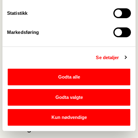
11.04 Norsk tjenestemannslag vTuva Lund
11.08 Utdanningsforbundet v/Britt Edvardsen
Statistikk
11.12 Rødt v/Michael Johansen
11.16 Mdg v/Kristoffer Robin Haug
Markedsføring
11.20 SV v/Kjersti Bakkestø Fjellstad
11.24 Konfransier avslutter
11.30 Avgang tog ledet av Åsblesten
Se detaljer
Vel møtt
Godta alle
Godta valgte
Medlemskap
->
Kun nødvendige
Lønn og tariff
->