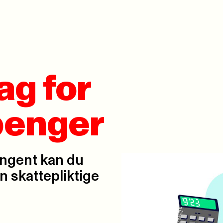
ag for
penger
ingent kan du
in skattepliktige