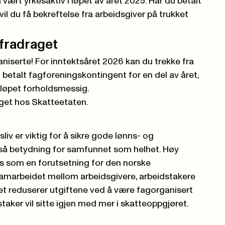
 vært yrkesaktiv i løpet av året 2025. Har du betalt
 vil du få bekreftelse fra arbeidsgiver på trukket
 fradraget
niserte! For inntektsåret 2026 kan du trekke fra
u betalt fagforeningskontingent for en del av året,
øpet forholdsmessig.
get hos Skatteetaten.
liv er viktig for å sikre gode lønns- og
gså betydning for samfunnet som helhet. Høy
s som en forutsetning for den norske
amarbeidet mellom arbeidsgivere, arbeidstakere
t reduserer utgiftene ved å være fagorganisert
taker vil sitte igjen med mer i skatteoppgjøret.