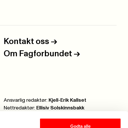
Kontakt oss
->
Om Fagforbundet
->
Ansvarlig redaktør:
Kjell-Erik Kallset
Nettredaktør:
Ellisiv Solskinnsbakk
Webmaster:
Knut Brobakken
Godta alle