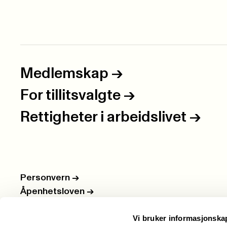
Medlemskap
->
For tillitsvalgte
->
Rettigheter i arbeidslivet
->
Personvern
->
Åpenhetsloven
->
Ledige stillinger
->
Vi bruker informasjonska
Nettbutikken
->