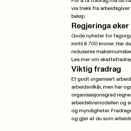
For å få fradrag må du ha
via trekk fra arbeidsgiver
beløp.
Regjeringa øker
Gode nyheter for fagorga
inntil 8 700 kroner. Har d
reduseres maksimumsbel
Les mer om skattefradra
Viktig fradrag
Et godt organisert arbeids
arbeidsvilkår, men har o
organisasjonsgrad regne
arbeidslivsmodellen og s
og myndigheter. Fradrage
og gjør at du som arbeids