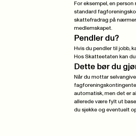
For eksempel, en person 
standard fagforeningskont
skattefradrag på nærmere 
medlemskapet.
Pendler du?
Hvis du pendler til jobb, 
Hos Skatteetaten kan du 
Dette bør du gj
Når du mottar selvangivel
fagforeningskontingenten 
automatisk, men det er al
allerede være fylt ut bas
du sjekke og eventuelt o