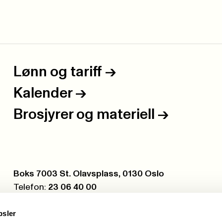
Lønn og tariff
->
Kalender
->
Brosjyrer og materiell
->
Postboks:
Boks 7003 St. Olavsplass, 0130 Oslo
Telefon:
23 06 40 00
Org.nr.:
971 075 252
psler