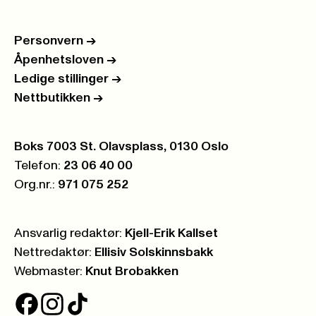
Personvern
->
Åpenhetsloven
->
Ledige stillinger
->
Nettbutikken
->
Postboks:
Boks 7003 St. Olavsplass, 0130 Oslo
Telefon:
23 06 40 00
Org.nr.:
971 075 252
Ansvarlig redaktør:
Kjell-Erik Kallset
Nettredaktør:
Ellisiv Solskinnsbakk
Webmaster:
Knut Brobakken