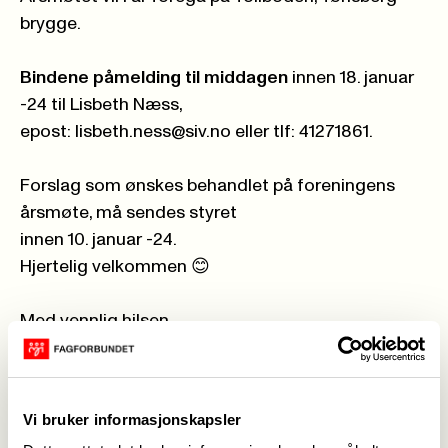
brygge.
Bindene påmelding til middagen
innen 18. januar
-24 til Lisbeth Næss,
epost:
lisbeth.ness@siv.no
eller tlf: 41271861.
Forslag som ønskes behandlet på foreningens
årsmøte, må sendes styret
innen 10. januar -24.
Hjertelig velkommen 😊
Med vennlig hilsen
Styret
Fagforbundet Helseforetak Vestfold
Vi bruker informasjonskapsler