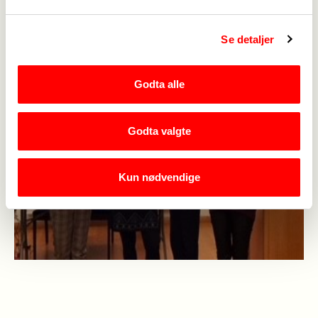
Se detaljer
Godta alle
Godta valgte
Kun nødvendige