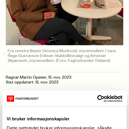
Fra venstre Beate Veronica Munkvold, styremedlem / vara,
Hege Gustavson Eriksen, klubbtillitsvalgt og Arnstein
Skjærseth, styremedlem.
(Foto: Fagforbundet Orkland)
Ragnar Martin Opøien
,
15. nov. 2023
Sist oppdatert: 15. nov. 2023
Tirsdag 14. november så var det innkalt til
klubbmøte ved Grøtte skole. Leder i Fagforbundet
Orkland informerte litt om hva fagforeninga gjør
for sine medlemmer. Så ble det informert om
Vi bruker informasjonskapsler
klubbstrukturen og klubbtillitsvalgt opplæringen.
Dette nettstedet bruker informasjonskapsler, såkalte