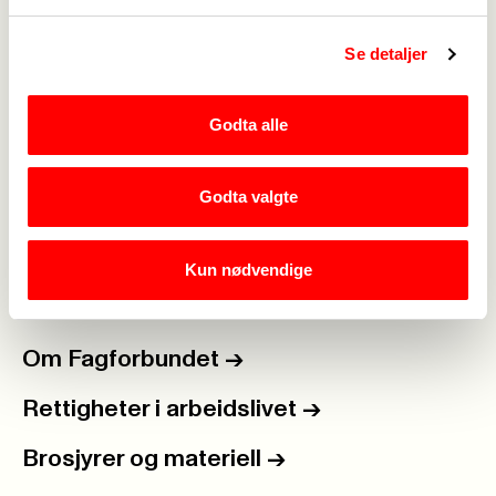
Se detaljer
Medlemskap
->
Godta alle
Lønn og tariff
->
Godta valgte
Kontakt oss
->
For tillitsvalgte
->
Kun nødvendige
Kalender
->
Om Fagforbundet
->
Rettigheter i arbeidslivet
->
Brosjyrer og materiell
->