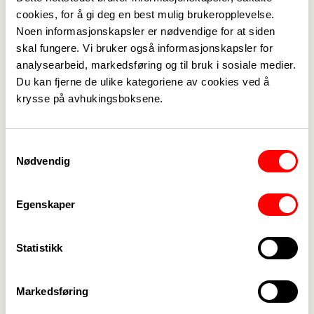
cookies, for å gi deg en best mulig brukeropplevelse.
Klubbleder Nina Olsen informert om hva som rører
Noen informasjonskapsler er nødvendige for at siden
skal fungere. Vi bruker også informasjonskapsler for
seg innenfor skole sektoren, litt om tariffmakt og
analysearbeid, markedsføring og til bruk i sosiale medier.
medlemsutvikling.
Du kan fjerne de ulike kategoriene av cookies ved å
krysse på avhukingsboksene.
Det ble gjennomført valg av klubbtillitsvalgt og
klubbstyre.
Hege Gustavson Eriksen ble valgt som leder
Samtykkevalg
Nødvendig
klubbtillitsvalgt, Beate Veronica Munkvold som
vara / klubbstyremedlem og Arnstein Skjærseth
som klubbstyremedlem.
Egenskaper
Dette er det første klubbstyre som etablert i
Fagforbundet Orkland.
Statistikk
Markedsføring