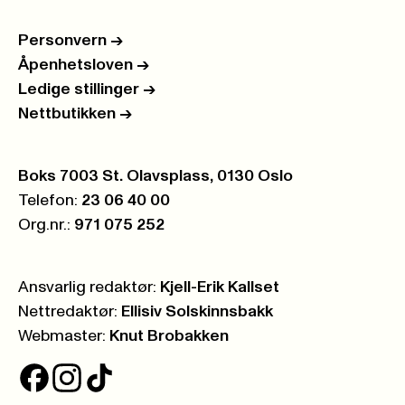
Personvern
->
Åpenhetsloven
->
Ledige stillinger
->
Nettbutikken
->
Postboks:
Boks 7003 St. Olavsplass, 0130 Oslo
Telefon:
23 06 40 00
Org.nr.:
971 075 252
Ansvarlig redaktør:
Kjell-Erik Kallset
Nettredaktør:
Ellisiv Solskinnsbakk
Webmaster:
Knut Brobakken