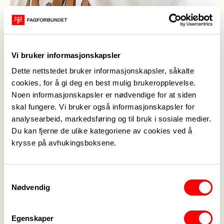
Vi bruker informasjonskapsler
Marianne M Snersrud, studentkontakt ved NTNU Gjøvik
(Foto: Privat)
Dette nettstedet bruker informasjonskapsler, såkalte
cookies, for å gi deg en best mulig brukeropplevelse.
Tonje Evensen
, studentkontakt ved
Noen informasjonskapsler er nødvendige for at siden
skal fungere. Vi bruker også informasjonskapsler for
Universitetet i Agder
analysearbeid, markedsføring og til bruk i sosiale medier.
Jeg ville hatt en studentkonferanse, hvor
Du kan fjerne de ulike kategoriene av cookies ved å
studentene fikk vite mer om hva Fagforbundet
krysse på avhukingsboksene.
kan tilby. For meg er det sosiale en viktig del av
studentlivet her i Norge. På UiA er det stort fokus
Samtykkevalg
på det sosiale. Dette er med på å skape trygge
Nødvendig
rammer og er med på å gjøre studentene enda
mer trygge og komfortable i studentlivet. I tillegg
Egenskaper
hadde jeg innført bedre tannhelseordninger, og