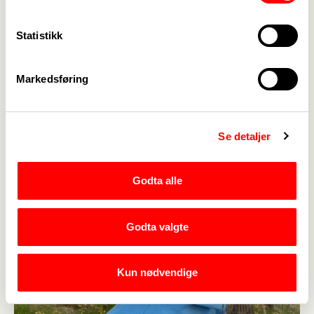
gitt studentene mer i stipend og lån.
Statistikk
Markedsføring
Se detaljer
Godta alle
Godta valgte
Kun nødvendige