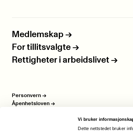
Medlemskap
->
For tillitsvalgte
->
Rettigheter i arbeidslivet
->
Personvern
->
Åpenhetsloven
->
Ledige stillinger
->
Vi bruker informasjonska
Nettbutikken
->
Dette nettstedet bruker in