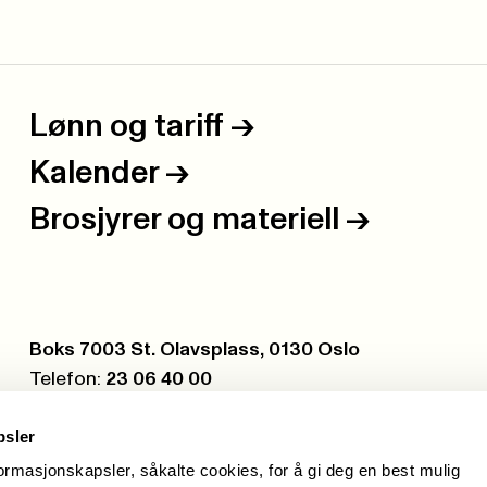
Lønn og tariff
->
Kalender
->
Brosjyrer og materiell
->
Postboks:
Boks 7003 St. Olavsplass, 0130 Oslo
Telefon:
23 06 40 00
Org.nr.:
971 075 252
psler
formasjonskapsler, såkalte cookies, for å gi deg en best mulig