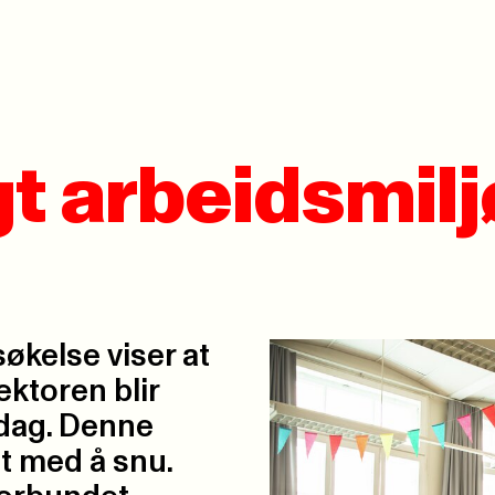
t arbeidsmiljø
kelse viser at
ktoren blir
rdag. Denne
t med å snu.