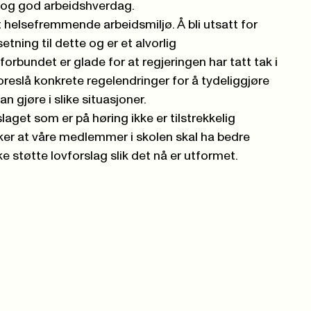
g og god arbeidshverdag.
et helsefremmende arbeidsmiljø. Å bli utsatt for
etning til dette og er et alvorlig
orbundet er glade for at regjeringen har tatt tak i
oreslå konkrete regelendringer for å tydeliggjøre
n gjøre i slike situasjoner.
laget som er på høring ikke er tilstrekkelig
er at våre medlemmer i skolen skal ha bedre
kke støtte lovforslag slik det nå er utformet.