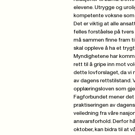
elevene. Utrygge og uroli
kompetente voksne som h
Det er viktig at alle ans
felles forståelse på tver
må sammen finne fram til 
skal oppleve å ha et tryg
Myndighetene har kommer
rett til å gripe inn mot v
dette lovforslaget, da vi
av dagens rettstilstand. 
opplæringsloven som gjen
Fagforbundet mener det 
praktiseringen av dagens 
veiledning fra våre nasjo
ansvarsforhold. Derfor 
oktober, kan bidra til at v