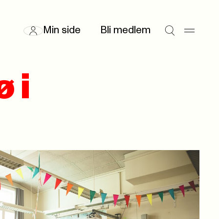
Min side
Bli medlem
 i