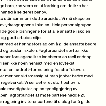
ge barn, kan være en utfordring om de ikke har
ar tid å se deres behov.
atte står sammen i dette arbeidet. Vi må skape en
s av yrkesgruppene i skolen. Hele personalgruppa
de gode løsningene for at alle ansatte i skolen
t og godt arbeidsmiljø.
 med et høringsforslag om å gi de ansatte bedre
old og trusler i skolen. Fagforbundet støtter ikke
 mener forslagene ikke innebærer en reell endring
Vi ser ikke noen hensikt med en lovtekst i
tar en nødrett-formulering fra straffeloven.
er mer hensiktsmessig at man jobber bedre med
regelverket. Vi ser det er et stort behov for
nale myndigheter, og en tydeliggjøring av
håper Fagforbundet at møte partene hadde 23
år regjering inviterer partene til dialog for å gi de