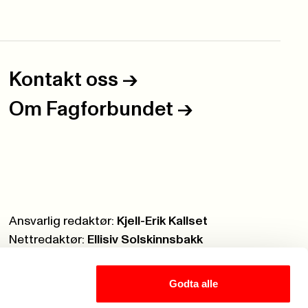
Kontakt oss
->
Om Fagforbundet
->
Ansvarlig redaktør:
Kjell-Erik Kallset
Nettredaktør:
Ellisiv Solskinnsbakk
Webmaster:
Knut Brobakken
Godta alle