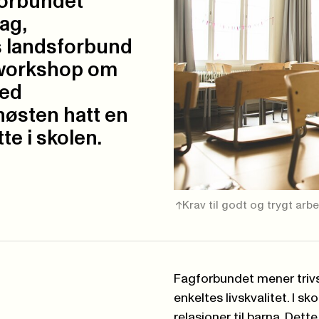
forbundet
ag,
 landsforbund
 workshop om
med
høsten hatt en
e i skolen.
Krav til godt og trygt arb
Fagforbundet mener trivse
enkeltes livskvalitet. I 
relasjoner til barna. Dett