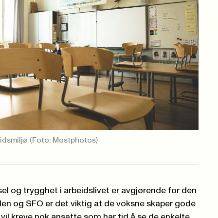
eidsmiljø
(Foto: Mostphotos)
l og trygghet i arbeidslivet er avgjørende for den
skolen og SFO er det viktig at de voksne skaper gode
e vil kreve nok ansatte som har tid å se de enkelte