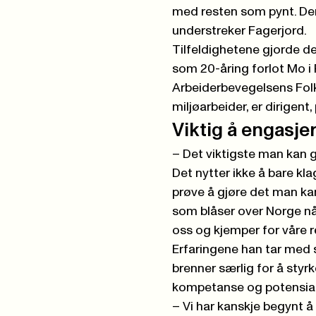
med resten som pynt. Den
understreker Fagerjord.
Tilfeldighetene gjorde de
som 20-åring forlot Mo i 
Arbeiderbevegelsens Folk
miljøarbeider, er dirigent
Viktig å engasje
– Det viktigste man kan g
Det nytter ikke å bare kl
prøve å gjøre det man ka
som blåser over Norge nå 
oss og kjemper for våre re
Erfaringene han tar med 
brenner særlig for å styr
kompetanse og potensial t
– Vi har kanskje begynt 