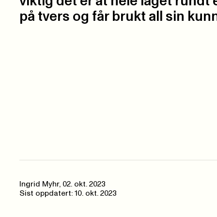
viktig det er at hele laget rundt
på tvers og får brukt all sin kun
Ingrid Myhr
,
02. okt. 2023
Sist oppdatert: 10. okt. 2023