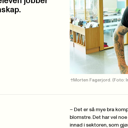
 eleven jobber
nskap.
Morten Fagerjord.
(Foto: 
– Det er så mye bra kompe
blomstre. Det har vel noe
innad i sektoren, som gj