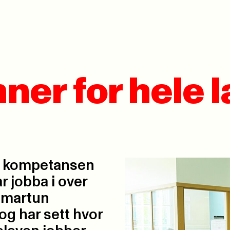
er for hele l
all kompetansen
r jobba i over
mmartun
g har sett hvor