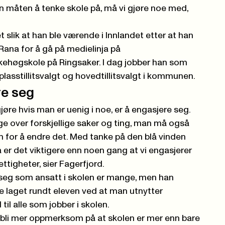
 måten å tenke skole på, må vi gjøre noe med,
t slik at han ble værende i Innlandet etter at han
Rana for å gå på medielinja på
ehøgskole på Ringsaker. I dag jobber han som
, plasstillitsvalgt og hovedtillitsvalgt i kommunen.
re seg
jøre hvis man er uenig i noe, er å engasjere seg.
age over forskjellige saker og ting, man må også
n for å endre det. Med tanke på den blå vinden
er det viktigere enn noen gang at vi engasjerer
ttigheter, sier Fagerfjord.
seg som ansatt i skolen er mange, men han
ke laget rundt eleven ved at man utnytter
il alle som jobber i skolen.
å bli mer oppmerksom på at skolen er mer enn bare