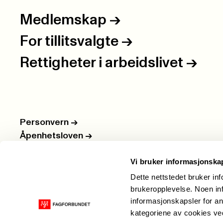
Medlemskap
->
For tillitsvalgte
->
Rettigheter i arbeidslivet
->
Personvern
->
Åpenhetsloven
->
Ledige stillinger
->
Vi bruker informasjonska
Nettbutikken
->
Dette nettstedet bruker in
brukeropplevelse. Noen inf
informasjonskapsler for an
kategoriene av cookies v