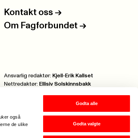
Kontakt oss
->
Om Fagforbundet
->
Ansvarlig redaktør:
Kjell-Erik Kallset
Nettredaktør:
Ellisiv Solskinnsbakk
Webmaster:
Knut Brobakken
Godta alle
ruker også
Godta valgte
jerne de ulike