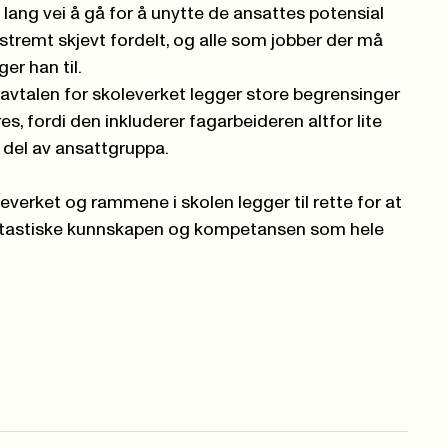
 lang vei å gå for å unytte de ansattes potensial
ekstremt skjevt fordelt, og alle som jobber der må
er han til.
vtalen for skoleverket legger store begrensinger
s, fordi den inkluderer fagarbeideren altfor lite
r del av ansattgruppa.
leverket og rammene i skolen legger til rette for at
 fantastiske kunnskapen og kompetansen som hele