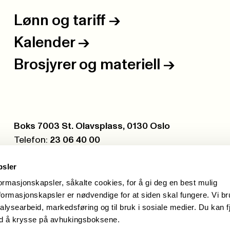
Lønn og tariff
->
Kalender
->
Brosjyrer og materiell
->
Postboks:
Boks 7003 St. Olavsplass, 0130 Oslo
Telefon:
23 06 40 00
Org.nr.:
971 075 252
psler
formasjonskapsler, såkalte cookies, for å gi deg en best mulig
ormasjonskapsler er nødvendige for at siden skal fungere. Vi b
alysearbeid, markedsføring og til bruk i sosiale medier. Du kan f
ed å krysse på avhukingsboksene.