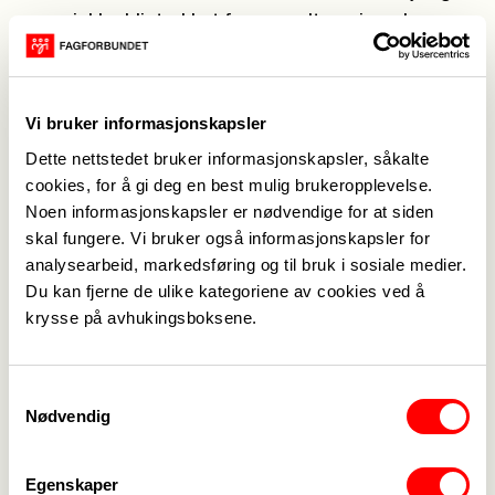
synsvinkler blir trukket frem rundt om i verden.
Lese mer om arbeidsgruppene i seksjonen
Holdte foredrag under
Vi bruker informasjonskapsler
barnefestival
Dette nettstedet bruker informasjonskapsler, såkalte
Asian Festival for Children’s Content (AFCC) ble
cookies, for å gi deg en best mulig brukeropplevelse.
arrangert fort 14 gang. Jeg og Linn T. Sunne holdt
Noen informasjonskapsler er nødvendige for at siden
presentasjon på festivalens første dag med rundt
skal fungere. Vi bruker også informasjonskapsler for
60 publikummere i salen.
analysearbeid, markedsføring og til bruk i sosiale medier.
Vi snakket om Bærekraftsbiblioteket sammen og
Du kan fjerne de ulike kategoriene av cookies ved å
krysse på avhukingsboksene.
tok med fire av bøkene fra boklisten for å vise
forskjellig tematikk og litt av bredden vi har i den
norske utgaven. I tillegg presenterte Linn
Samtykkevalg
Lesersørvis-metoden for barn og jeg et nytt
Nødvendig
skriveprosjekt på Sølvberget for barn mellom 9 –
13 år som begge gikk under bærekraftsmål
Egenskaper