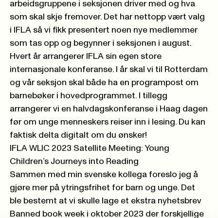
arbeidsgruppene i seksjonen driver med og hva
som skal skje fremover. Det har nettopp vært valg
i IFLA så vi fikk presentert noen nye medlemmer
som tas opp og begynner i seksjonen i august.
Hvert år arrangerer IFLA sin egen store
internasjonale konferanse. I år skal vi til Rotterdam
og vår seksjon skal både ha en
programpost om
barnebøker
i hovedprogrammet. I tillegg
arrangerer vi en halvdagskonferanse i Haag dagen
før om unge menneskers reiser inn i lesing. Du kan
faktisk delta digitalt om du ønsker!
IFLA WLIC 2023 Satellite Meeting: Young
Children’s Journeys into Reading
Sammen med min svenske kollega foreslo jeg å
gjøre mer på ytringsfrihet for barn og unge. Det
ble bestemt at vi skulle lage et ekstra nyhetsbrev
Banned book week i oktober 2023 der forskjellige