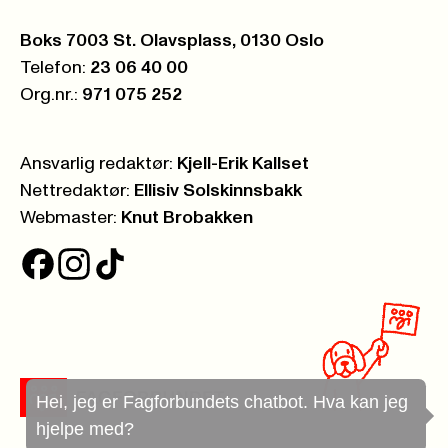
Postboks:
Boks 7003 St. Olavsplass, 0130 Oslo
Telefon:
23 06 40 00
Org.nr.:
971 075 252
Ansvarlig redaktør:
Kjell-Erik Kallset
Nettredaktør:
Ellisiv Solskinnsbakk
Webmaster:
Knut Brobakken
Hei, jeg er Fagforbundets chatbot. Hva kan jeg
hjelpe med?