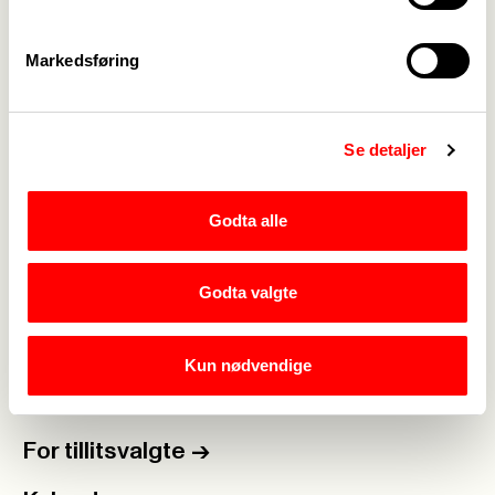
Markedsføring
Se detaljer
Godta alle
Godta valgte
Medlemskap
->
Lønn og tariff
->
Kun nødvendige
Kontakt oss
->
For tillitsvalgte
->