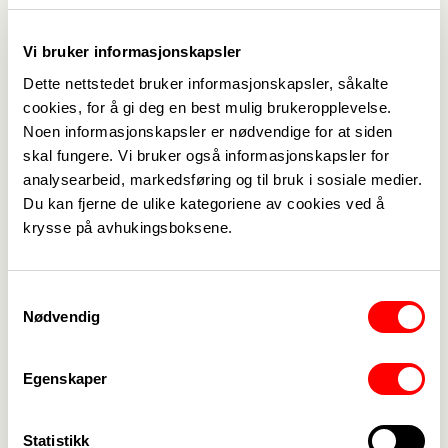
tusen flyktninger som bosettes landet rundt, ved
hjelp av våre medlemmer ute i kommunene.
Vi bruker informasjonskapsler
Dette nettstedet bruker informasjonskapsler, såkalte
Vi tok en prat med utenriksminister Anniken
cookies, for å gi deg en best mulig brukeropplevelse.
Huitfeldt og nestleder i Fagforbundet Helene
Noen informasjonskapsler er nødvendige for at siden
Skeibrok om krigen i Ukraina og hvordan den
skal fungere. Vi bruker også informasjonskapsler for
påvirker Norge og våre medlemmer.
analysearbeid, markedsføring og til bruk i sosiale medier.
Du kan fjerne de ulike kategoriene av cookies ved å
I tillegg forteller fagforeningsleder i Sør-Varanger
krysse på avhukingsboksene.
Tørbjørn Brox Webber om hvordan det er å være
en av de nærmeste naboene til Russland nå i dag.
Samtykkevalg
Nødvendig
Og vi snakker Med Anny Austreheim som er
hovedtillitsvalgt i Utsira kommune. Det er den
Egenskaper
kommunen i landet som tar imot flest flyktninger i
forhold til hvor mange innbyggere som bor der.
Statistikk