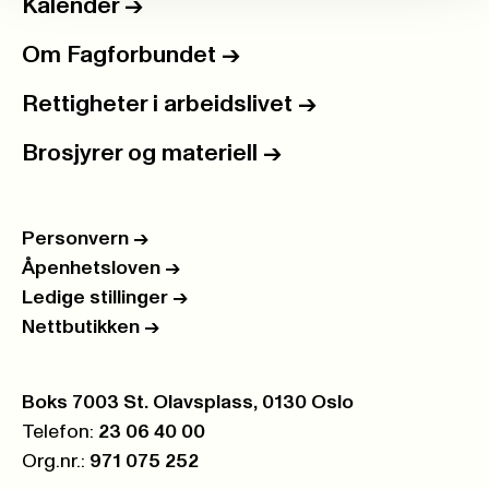
Kalender
->
Om Fagforbundet
->
Rettigheter i arbeidslivet
->
Brosjyrer og materiell
->
Personvern
->
Åpenhetsloven
->
Ledige stillinger
->
Nettbutikken
->
Postboks:
Boks 7003 St. Olavsplass, 0130 Oslo
Telefon:
23 06 40 00
Org.nr.:
971 075 252