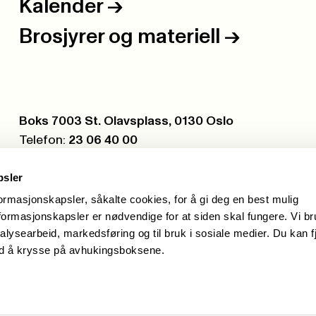
Kalender
->
Brosjyrer og materiell
->
Postboks:
Boks 7003 St. Olavsplass, 0130 Oslo
Telefon:
23 06 40 00
Org.nr.:
971 075 252
psler
formasjonskapsler, såkalte cookies, for å gi deg en best mulig
ormasjonskapsler er nødvendige for at siden skal fungere. Vi b
alysearbeid, markedsføring og til bruk i sosiale medier. Du kan f
ed å krysse på avhukingsboksene.