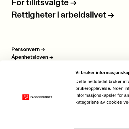
For tillitsvalgte
->
Rettigheter i arbeidslivet
->
Personvern
->
Åpenhetsloven
->
Ledige stillinger
->
Vi bruker informasjonska
Nettbutikken
->
Dette nettstedet bruker in
brukeropplevelse. Noen inf
informasjonskapsler for an
kategoriene av cookies v