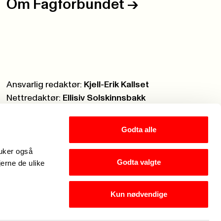
Om Fagforbundet
->
Ansvarlig redaktør:
Kjell-Erik Kallset
Nettredaktør:
Ellisiv Solskinnsbakk
Webmaster:
Knut Brobakken
Godta alle
ruker også
Godta valgte
jerne de ulike
Kun nødvendige