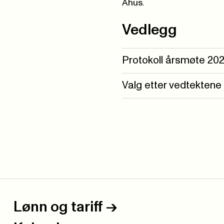
Ahus.
Vedlegg
Protokoll årsmøte 20
Valg etter vedtektene
Lønn og tariff
->