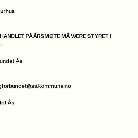
lturhus
HANDLET PÅ ÅRSMØTE MÅ VÆRE STYRET I
.
undet Ås
gforbundet@as.kommune.no
det Ås