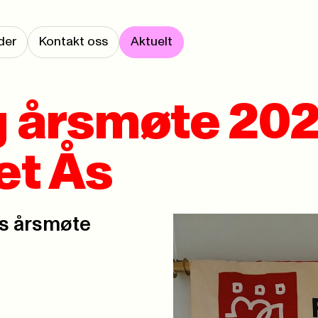
der
Kontakt oss
Aktuelt
g årsmøte 20
et Ås
Ås årsmøte