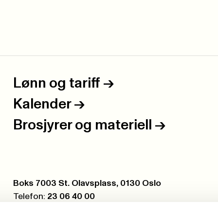
Lønn og tariff
->
Kalender
->
Brosjyrer og materiell
->
Postboks:
Boks 7003 St. Olavsplass, 0130 Oslo
Telefon:
23 06 40 00
Org.nr.:
971 075 252