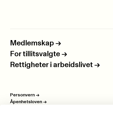
Medlemskap
->
For tillitsvalgte
->
Rettigheter i arbeidslivet
->
Personvern
->
Åpenhetsloven
->
Ledige stillinger
->