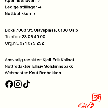
Åpenhetsloven
->
Ledige stillinger
->
Nettbutikken
->
Postboks:
Boks 7003 St. Olavsplass, 0130 Oslo
Telefon:
23 06 40 00
Org.nr.:
971 075 252
Ansvarlig redaktør:
Kjell-Erik Kallset
Nettredaktør:
Ellisiv Solskinnsbakk
Webmaster:
Knut Brobakken