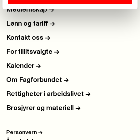
Medlemskap
->
Lønn og tariff
->
Kontakt oss
->
For tillitsvalgte
->
Kalender
->
Om Fagforbundet
->
Rettigheter i arbeidslivet
->
Brosjyrer og materiell
->
Personvern
->