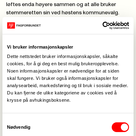
løftes enda høyere sammen og at alle bruker
stemmeretten sin ved høstens kommunevalg.
Per Egil Johansen
,
leder av
kompetansesenteret i Fagforbundet Oslo
Vi bruker informasjonskapsler
– Det er trygghet i arbeidslivet. For å få til det
trenger vi politiske løsninger som konkret bedrer
Dette nettstedet bruker informasjonskapsler, såkalte
cookies, for å gi deg en best mulig brukeropplevelse.
hverdagen for den enkelte. Jeg ønsker også
Noen informasjonskapsler er nødvendige for at siden
rødgrønn valgseier som sikrer trygge offentlige
skal fungere. Vi bruker også informasjonskapsler for
arbeidsplasser framfor høyresidens
analysearbeid, markedsføring og til bruk i sosiale medier.
konkurranseutsetting og privatisering.
Du kan fjerne de ulike kategoriene av cookies ved å
krysse på avhukingsboksene.
Gerd Øiahals, leder i Fagforbundet Post
og Finans
Samtykkevalg
– Mitt største ønske for medlemmene i 2023 er at
Nødvendig
de skal ha trygge og gode arbeidsplasser. Det er