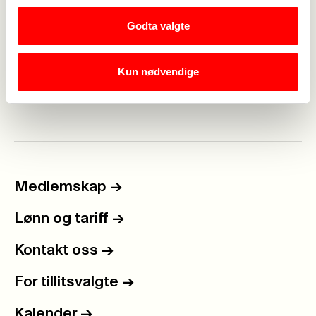
Fagforbundet uttak PBL fase 6.xlsx
Godta valgte
Utdanningsforbundet fase 6 PBL -virksomhet-
geografisk-omraade.xlsx
Kun nødvendige
Medlemskap
->
Lønn og tariff
->
Kontakt oss
->
For tillitsvalgte
->
Kalender
->