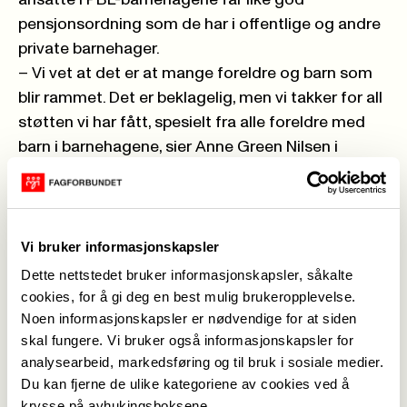
ansatte i PBL-barnehagene får like god
pensjonsordning som de har i offentlige og andre
private barnehager.
– Vi vet at det er at mange foreldre og barn som
blir rammet. Det er beklagelig, men vi takker for all
støtten vi har fått, spesielt fra alle foreldre med
barn i barnehagene, sier Anne Green Nilsen i
Fagforbundet, Terje Skyvulstad i
Utdanningsforbundet og Trond Ellefsen i Delta.
Flere må stenge driften
Vi bruker informasjonskapsler
Fagforbundet tar ut 276 nye medlemmer og
Dette nettstedet bruker informasjonskapsler, såkalte
Utdanningsforbundet 236, noe som vil føre til at
cookies, for å gi deg en best mulig brukeropplevelse.
flere barnehager må stenge driften helt. Det nye
Noen informasjonskapsler er nødvendige for at siden
uttaket har flest i Oslo og Bergen. I tillegg er
skal fungere. Vi bruker også informasjonskapsler for
Bærum, Sandnes, Trondheim, Bodø, Ullensaker og
analysearbeid, markedsføring og til bruk i sosiale medier.
Øygarden med i neste ukes opptrapping. Delta tar
Du kan fjerne de ulike kategoriene av cookies ved å
ikke ut flere i streik i denne runden.
krysse på avhukingsboksene.