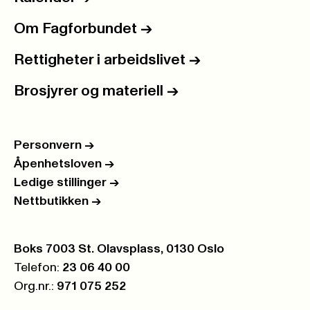
Om Fagforbundet
->
Rettigheter i arbeidslivet
->
Brosjyrer og materiell
->
Personvern
->
Åpenhetsloven
->
Ledige stillinger
->
Nettbutikken
->
Postboks:
Boks 7003 St. Olavsplass, 0130 Oslo
Telefon:
23 06 40 00
Org.nr.:
971 075 252