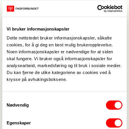
Samling 1: 7-9. desember 2022 (fysisk samling)
Samling 2: 9-10. februar 2023 (digital samling)
Samling 3: 31. mai -2. juni 2023 (fysisk samling)
De fysiske samlingene vil avholdes på en
Vi bruker informasjonskapsler
gjestegård 10 min utenfor Gardermoen.
Dette nettstedet bruker informasjonskapsler, såkalte
Om kursholderne:
cookies, for å gi deg en best mulig brukeropplevelse.
Noen informasjonskapsler er nødvendige for at siden
Elisabeth Østrem fra
AFF
(Administrativt
skal fungere. Vi bruker også informasjonskapsler for
forskningsfond) er programansvarlig. Hun er
analysearbeid, markedsføring og til bruk i sosiale medier.
utdannet psykolog og
har lang erfaring
Du kan fjerne de ulike kategoriene av cookies ved å
med
lederutvikling
på
gruppe
- og
individ
nivå,
og er
krysse på avhukingsboksene.
prosjektleder for internasjonale
lederutviklingsprogram i AFF. Trude
Kvaran
og
Lyra
Lluka
er gruppekonsulenter. De er begge
Samtykkevalg
Nødvendig
rådgivere i Fagforbundet
.
Målgruppe:
Egenskaper
Medlemmer av Fagforbundet som
jobber som