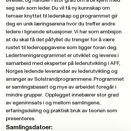
øvelser, og handler i stor grad om å bli kjent med
seg selv som leder. Du vil
få
ny kunnskap om
temaer knyttet til lederskap og programmet
gir
deg en unik læringsarena hvor du treffer andre
ledere i lignende situasjoner.
Vi
har som ambisjon
at du skal få det påfyllet du trenger for
å
være
rustet til
leder
oppgavene som ligger foran deg.
Ledertreningsrogrammet er utviklet og leveres i
samarbeid med eksperter på lederutvikling i AFF,
Norges ledende leverandør av lederutvikling og
arrangør av Solstrandprogrammene. Programmet
er samlingsbasert og mye av arbeidet foregår i
mindre grupper. Opplegget innebærer stor grad
av egeninnsats i og mellom samlingene,
erfaringsdeling og praktisk bruk av teorien som
presenteres.
Samlingsdatoer: