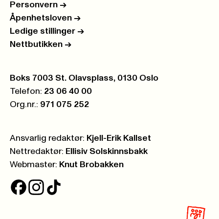
Personvern
->
Åpenhetsloven
->
Ledige stillinger
->
Nettbutikken
->
Postboks:
Boks 7003 St. Olavsplass, 0130 Oslo
Telefon:
23 06 40 00
Org.nr.:
971 075 252
Ansvarlig redaktør:
Kjell-Erik Kallset
Nettredaktør:
Ellisiv Solskinnsbakk
Webmaster:
Knut Brobakken