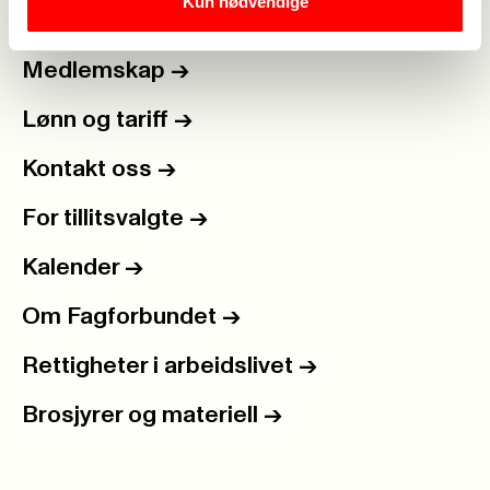
Kun nødvendige
Medlemskap
->
Lønn og tariff
->
Kontakt oss
->
For tillitsvalgte
->
Kalender
->
Om Fagforbundet
->
Rettigheter i arbeidslivet
->
Brosjyrer og materiell
->