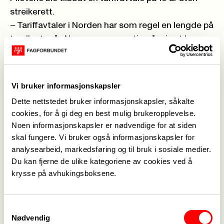
streikerett.
– Tariffavtaler i Norden har som regel en lengde på
to eller tre år. Noe som er gunstig når vi vet hvor
fort samfunnsutviklingen endrer seg. SAS ville ha
en tariffavtale for de ansatte på 10 år uten
mulighet til å inngå konflikt. Noe som demonstrer
Vi bruker informasjonskapsler
hvor vrien og vanskelig ledelsen har vært, sier
Dette nettstedet bruker informasjonskapsler, såkalte
Mette Nord.
cookies, for å gi deg en best mulig brukeropplevelse.
– Pilotene forsøkte å komme SAS i møte ved å
Noen informasjonskapsler er nødvendige for at siden
møtes på halvveien, noe som viser hvor langt de
skal fungere. Vi bruker også informasjonskapsler for
egentlig har strukket seg. Fagforbundet gir sin
analysearbeid, markedsføring og til bruk i sosiale medier.
fulle støtte til de streikende som kjemper for
Du kan fjerne de ulike kategoriene av cookies ved å
krysse på avhukingsboksene.
faste ansettelser og anstendige arbeidsforhold,
sier lederen av Fagforbundet.
Fagforbundet vurderer å ikke fly
Samtykkevalg
Nødvendig