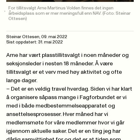
­For tillitsvalgt Arne Martinus Volden finnes det ingen
arbeidsplass som er mer meningsfull enn NAV.
(Foto: Steinar
Ottesen)
Steinar Ottesen
,
09. mai 2022
Sist oppdatert: 31. mai 2022
Arne har vært plasstillitsvalgt i noen måneder og
seksjonsleder i nesten 18 måneder. Å være
tillitsvalgt er et verv med høy aktivitet og ofte
lange dager.
– Det er en veldig travel hverdag. Siden vi har klart
å organisere såpass mange i Fagforbundet er vi
med i både medbestemmelseapparatet og
ansettelsesprosesser. Hver måned har vi
medlemsmøte for våre medlemmer hvor vi går
igjennom aktuelle saker. Det er en ting jeg har
dårlig samvittighet for og det er at tiden som