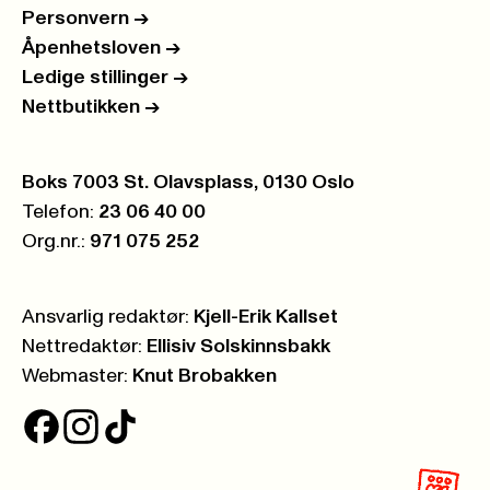
Personvern
->
Åpenhetsloven
->
Ledige stillinger
->
Nettbutikken
->
Postboks:
Boks 7003 St. Olavsplass, 0130 Oslo
Telefon:
23 06 40 00
Org.nr.:
971 075 252
Ansvarlig redaktør:
Kjell-Erik Kallset
Nettredaktør:
Ellisiv Solskinnsbakk
Webmaster:
Knut Brobakken