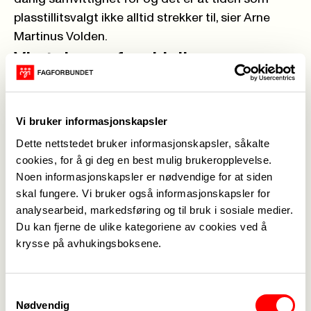
plasstillitsvalgt ikke alltid strekker til, sier Arne
Martinus Volden.
Vi utgjør en forskjell
Han er delvis frikjøpt og jobber resten av
arbeidsuken ved NAV Kristiansund. Tidligere har
han hatt mange forskjellige jobber og drevet for
Vi bruker informasjonskapsler
seg selv, men ingen arbeidsplass har vært mer
Dette nettstedet bruker informasjonskapsler, såkalte
meningsfull for Arne enn NAV.
cookies, for å gi deg en best mulig brukeropplevelse.
Noen informasjonskapsler er nødvendige for at siden
– Det er en fin arbeidsplass og en arbeidsplass
skal fungere. Vi bruker også informasjonskapsler for
hvor du får lov til å utgjøre en forskjell. Du får være
analysearbeid, markedsføring og til bruk i sosiale medier.
med å bidra inn i menneskers liv som trenger en
Du kan fjerne de ulike kategoriene av cookies ved å
eller annen form for bistand. Det varierer fra mye
krysse på avhukingsboksene.
bistand til enkel bistand, sier Arne Martinus Volden
som også er leder av Yrkesseksjon kontor og
administrasjon i Fagforbundet Møre og Romsdal.
Samtykkevalg
Nødvendig
– Arbeidsmiljøet er veldig godt. Folk er flinkE til å