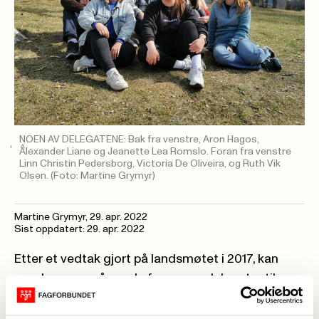
NOEN AV DELEGATENE: Bak fra venstre, Aron Hagos,
Alexander Liane og Jeanette Lea Romslo. Foran fra venstre
Linn Christin Pedersborg, Victoria De Oliveira, og Ruth Vik
Olsen.
(Foto: Martine Grymyr)
Martine Grymyr
,
29. apr. 2022
Sist oppdatert: 29. apr. 2022
Etter et vedtak gjort på landsmøtet i 2017, kan
ungdommen nå sende fem egne delegater til
Fagforbundets viktigste styrende organ.
Delegater er: