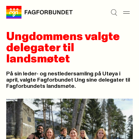
Ungdommens valgte
delegater til
landsmøtet
På sin leder- og nestledersamling på Utøya i
april, valgte Fagforbundet Ung sine delegater til
Fagforbundets landsmøte.