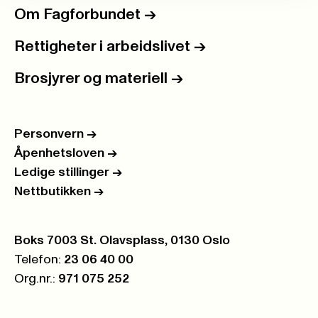
Om Fagforbundet
->
Rettigheter i arbeidslivet
->
Brosjyrer og materiell
->
Personvern
->
Åpenhetsloven
->
Ledige stillinger
->
Nettbutikken
->
Postboks:
Boks 7003 St. Olavsplass, 0130 Oslo
Telefon:
23 06 40 00
Org.nr.:
971 075 252