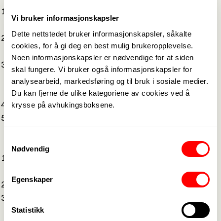
Linn Christin Pedersborg, f. 1991, fast medlem i
Vi bruker informasjonskapsler
sentralt ungdomsutvalg
Dette nettstedet bruker informasjonskapsler, såkalte
Alexander Liane, f. 1994, 1. vara til sentralt
cookies, for å gi deg en best mulig brukeropplevelse.
ungdomsutvalg
Noen informasjonskapsler er nødvendige for at siden
Andrea Westbye, f. 1994, Teater og scene,
skal fungere. Vi bruker også informasjonskapsler for
kostymesyer Den Norske Opera og Ballett,
analysearbeid, markedsføring og til bruk i sosiale medier.
ungdomstilltisvalgt/plasstillitsvalgt
Du kan fjerne de ulike kategoriene av cookies ved å
krysse på avhukingsboksene.
Aron Hagos, f. 1995, studentkontakt Oslo
Marthe Sofie Torbjørnsen, f. 2000, Spekter Helse,
helsefagarbeider, ungdomstillitsvalgt Vestre Viken
Samtykkevalg
Vara i rekke:
Nødvendig
Hans Opstvedt, f. 1992, Post og Finans, postbud,
ungdomstillitsvalgt i Vest Post og Finans
Egenskaper
Ruth Vik Olsen, f. 2000, studentkontakt Vestland
Mathias Otto Nilssen, f. 1992, barne- og
Statistikk
ungdomsarbeider, ungdomsutvalget Viken