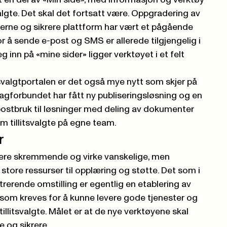
rt en del av «Min side», med informasjon og verktøy
valgte. Det skal det fortsatt være. Oppgradering av
derne og sikrere plattform har vært et pågående
or å sende e-post og SMS er allerede tilgjengelig i
g inn på «mine sider» ligger verktøyet i et felt
llitsvalgtportalen er det også mye nytt som skjer på
agforbundet har fått ny publiseringsløsning og en
postbruk til løsninger med deling av dokumenter
 tillitsvalgte på egne team.
r
re skremmende og virke vanskelige, men
store ressurser til opplæring og støtte. Det som i
rerende omstilling er egentlig en etablering av
som kreves for å kunne levere gode tjenester og
 tillitsvalgte. Målet er at de nye verktøyene skal
e og sikrere.