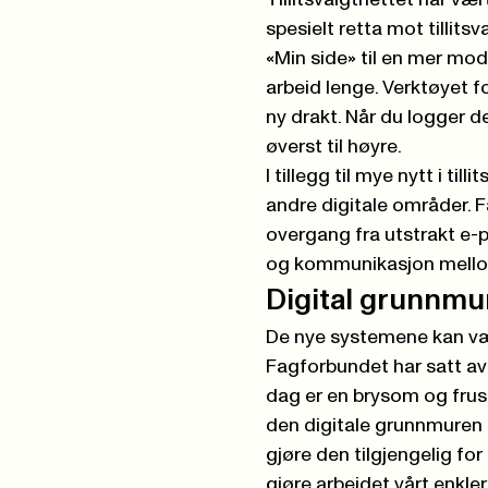
Tillitsvalgtnettet har væ
spesielt retta mot tillits
«Min side» til en mer mo
arbeid lenge. Verktøyet f
ny drakt. Når du logger de
øverst til høyre.
I tillegg til mye nytt i ti
andre digitale områder. F
overgang fra utstrakt e-
og kommunikasjon mellom
Digital grunnmu
De nye systemene kan væ
Fagforbundet har satt av 
dag er en brysom og frust
den digitale grunnmuren 
gjøre den tilgjengelig for
gjøre arbeidet vårt enkler