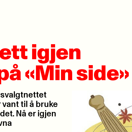
ett igjen
 på «Min side»
tsvalgtnettet
 vant til å bruke
det. Nå er igjen
avna