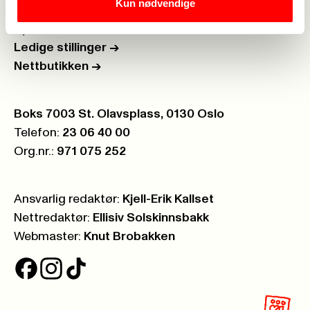
Kun nødvendige
Personvern
->
Åpenhetsloven
->
Ledige stillinger
->
Nettbutikken
->
Postboks:
Boks 7003 St. Olavsplass, 0130 Oslo
Telefon:
23 06 40 00
Org.nr.:
971 075 252
Ansvarlig redaktør:
Kjell-Erik Kallset
Nettredaktør:
Ellisiv Solskinnsbakk
Webmaster:
Knut Brobakken