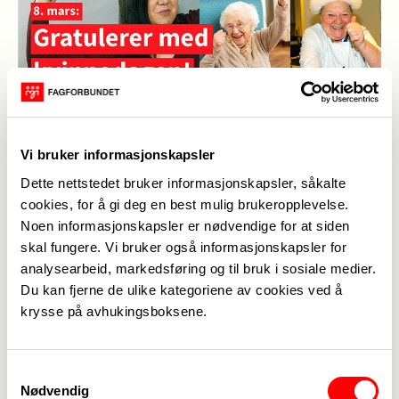
Vi bruker informasjonskapsler
Dette nettstedet bruker informasjonskapsler, såkalte
cookies, for å gi deg en best mulig brukeropplevelse.
Noen informasjonskapsler er nødvendige for at siden
skal fungere. Vi bruker også informasjonskapsler for
analysearbeid, markedsføring og til bruk i sosiale medier.
Du kan fjerne de ulike kategoriene av cookies ved å
Publisert
04. mar. 2022
krysse på avhukingsboksene.
Sist oppdatert: 04. mar. 2022
Samtykkevalg
Nødvendig