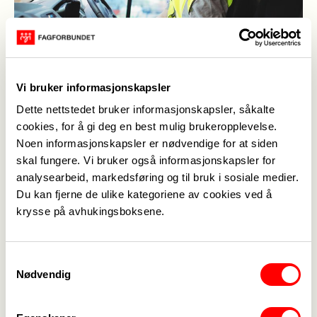
Vi bruker informasjonskapsler
Dette nettstedet bruker informasjonskapsler, såkalte
Varebil transport
(Foto: Wavebreakmedia / Mostphotos)
cookies, for å gi deg en best mulig brukeropplevelse.
Noen informasjonskapsler er nødvendige for at siden
skal fungere. Vi bruker også informasjonskapsler for
Fagbladet
,
03. feb. 2022
Sist oppdatert: 03. feb. 2022
analysearbeid, markedsføring og til bruk i sosiale medier.
Du kan fjerne de ulike kategoriene av cookies ved å
krysse på avhukingsboksene.
Samtykkevalg
Nødvendig
Medlemskap
->