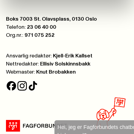
Postboks:
Boks 7003 St. Olavsplass, 0130 Oslo
Telefon:
23 06 40 00
Org.nr.:
971 075 252
Ansvarlig redaktør:
Kjell-Erik Kallset
Nettredaktør:
Ellisiv Solskinnsbakk
Webmaster:
Knut Brobakken
Hei, jeg er Fagforbundets chatbot. Hva ka