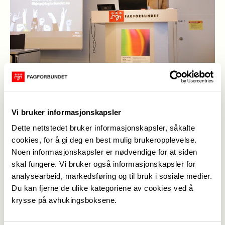
Samlet mange spennende innledere
Tema for konferansen var "Den digitale
Vi bruker informasjonskapsler
arkivhverdagen". Vi fikk blant annet besøk av
selveste Riksarkivaren som ga oss et innblikk på
Dette nettstedet bruker informasjonskapsler, såkalte
cookies, for å gi deg en best mulig brukeropplevelse.
hvor arkivene tar veien nå. Fredrikstads byarkivar
Noen informasjonskapsler er nødvendige for at siden
Ingerid Gjølstad fortalte oss om arbeidet med
skal fungere. Vi bruker også informasjonskapsler for
roboten Fredrik som har effektivisert arbeidet i
analysearbeid, markedsføring og til bruk i sosiale medier.
byarkivet. ACOS viste oss hvordan de tenker å
Du kan fjerne de ulike kategoriene av cookies ved å
løse funksjonene for innebygd kassajon, Epsen
krysse på avhukingsboksene.
Sjøvoll fra Arkivverket fortalte oss blant annet om
regulatorisk sandkasse for arkiv, og Professor