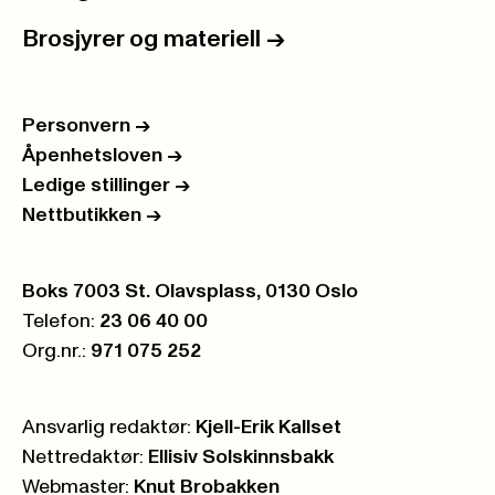
Brosjyrer og materiell
->
Personvern
->
Åpenhetsloven
->
Ledige stillinger
->
Nettbutikken
->
Postboks:
Boks 7003 St. Olavsplass, 0130 Oslo
Telefon:
23 06 40 00
Org.nr.:
971 075 252
Ansvarlig redaktør:
Kjell-Erik Kallset
Nettredaktør:
Ellisiv Solskinnsbakk
Webmaster:
Knut Brobakken