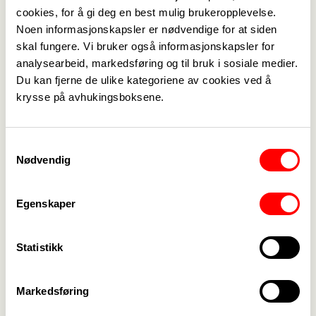
og utvikler av verktøy for god opplæring til alle
cookies, for å gi deg en best mulig brukeropplevelse.
som jobber med BPA.
Noen informasjonskapsler er nødvendige for at siden
Du kan gjerne sende inn spørsmål på forhånd hvis
skal fungere. Vi bruker også informasjonskapsler for
du ønsker det. Da må det sendes på e-post innen
analysearbeid, markedsføring og til bruk i sosiale medier.
02.12.21 til
nina.simonsen@fagforbundet.no
Du kan fjerne de ulike kategoriene av cookies ved å
krysse på avhukingsboksene.
Vi tar også imot spørsmål under møtet.
Meld deg på!
PÅMELDINGSFRIST:
innen 02.12.
Samtykkevalg
Du vil få en kalenderinvitasjon på Teams, denne vil
Nødvendig
komme noen dager før selve webinaret. Du kobler
deg opp via denne.
Egenskaper
Nina Simonsen
Leder yrkesseksjon helse og sosial Fagforbundet
Statistikk
Viken
Tlf: 476 40 887
Markedsføring