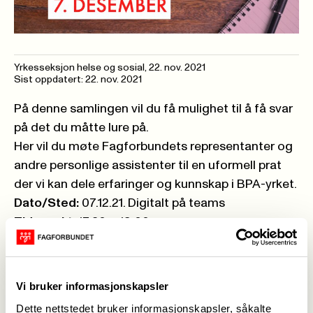
Yrkesseksjon helse og sosial
,
22. nov. 2021
Sist oppdatert: 22. nov. 2021
På denne samlingen vil du få mulighet til å få svar
på det du måtte lure på.
Her vil du møte Fagforbundets representanter og
andre personlige assistenter til en uformell prat
der vi kan dele erfaringer og kunnskap i BPA-yrket.
Dato/Sted:
07.12.21. Digitalt på teams
Tidspunkt:
17.30 – 19.00
Hege Weimand Larsen vil være til stede på møtet.
Hun har tidligere jobbet som personlig assistent
og skrevet en masteroppgave om BPA. Jobber til
Vi bruker informasjonskapsler
daglig i BPA-skolen som kursleverandør
Dette nettstedet bruker informasjonskapsler, såkalte