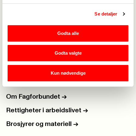
Se detaljer
Medlemskap
->
Godta alle
Lønn og tariff
->
Godta valgte
Kontakt oss
->
For tillitsvalgte
->
Kun nødvendige
Kalender
->
Om Fagforbundet
->
Rettigheter i arbeidslivet
->
Brosjyrer og materiell
->