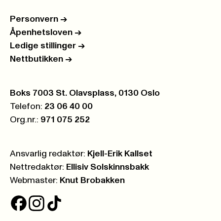
Personvern
->
Åpenhetsloven
->
Ledige stillinger
->
Nettbutikken
->
Postboks:
Boks 7003 St. Olavsplass, 0130 Oslo
Telefon:
23 06 40 00
Org.nr.:
971 075 252
Ansvarlig redaktør:
Kjell-Erik Kallset
Nettredaktør:
Ellisiv Solskinnsbakk
Webmaster:
Knut Brobakken