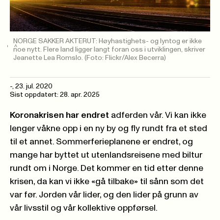
NORGE SAKKER AKTERUT: Høyhastighets- og lyntog er ikke
noe nytt. Flere land ligger langt foran oss i utviklingen, skriver
Jeanette Lea Romslo.
(Foto: Flickr/Alex Becerra)
-
,
23. jul. 2020
Sist oppdatert: 28. apr. 2025
Koronakrisen har endret
adferden vår. Vi kan ikke
lenger våkne opp i en ny by og fly rundt fra et sted
til et annet. Sommerferieplanene er endret, og
mange har byttet ut utenlandsreisene med biltur
rundt om i Norge. Det kommer en tid etter denne
krisen, da kan vi ikke «gå tilbake» til sånn som det
var før. Jorden vår lider, og den lider på grunn av
vår livsstil og vår kollektive oppførsel.