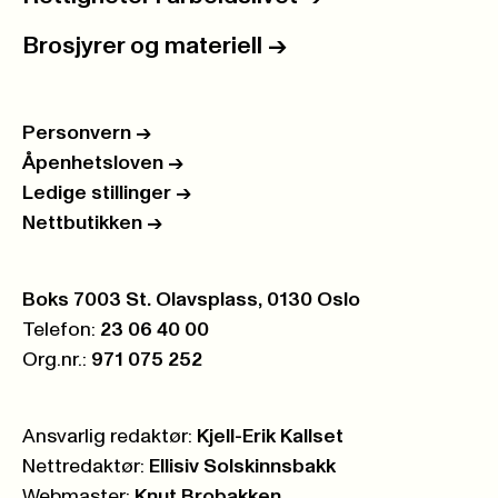
Brosjyrer og materiell
->
Personvern
->
Åpenhetsloven
->
Ledige stillinger
->
Nettbutikken
->
Postboks:
Boks 7003 St. Olavsplass, 0130 Oslo
Telefon:
23 06 40 00
Org.nr.:
971 075 252
Ansvarlig redaktør:
Kjell-Erik Kallset
Nettredaktør:
Ellisiv Solskinnsbakk
Webmaster:
Knut Brobakken