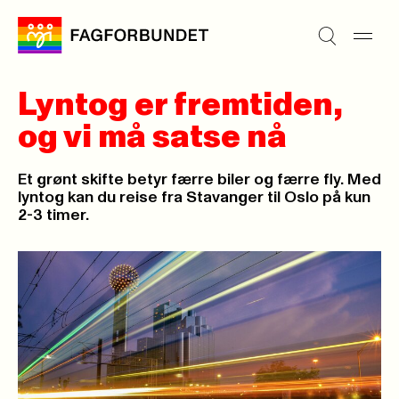
Lyntog er fremtiden,
og vi må satse nå
Et grønt skifte betyr færre biler og færre fly. Med
lyntog kan du reise fra Stavanger til Oslo på kun
2-3 timer.