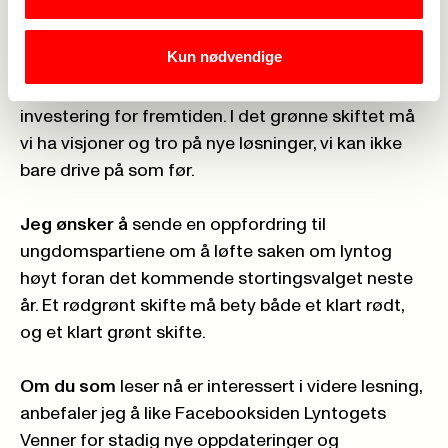
argumentet når regjeringen planlegger
monstermotorveier som ALDRI kommer til å gå i
Kun nødvendige
pluss? Det vil bare gi økte utslipp i overskuelig
fremtid. Lyntoget kommer til å gå i pluss, og er en
investering for fremtiden. I det grønne skiftet må
vi ha visjoner og tro på nye løsninger, vi kan ikke
bare drive på som før.
Jeg ønsker å
sende en oppfordring til
ungdomspartiene om å løfte saken om lyntog
høyt foran det kommende stortingsvalget neste
år. Et rødgrønt skifte må bety både et klart rødt,
og et klart grønt skifte.
Om du som
leser nå er interessert i videre lesning,
anbefaler jeg å like Facebooksiden
Lyntogets
Venner
for stadig nye oppdateringer og