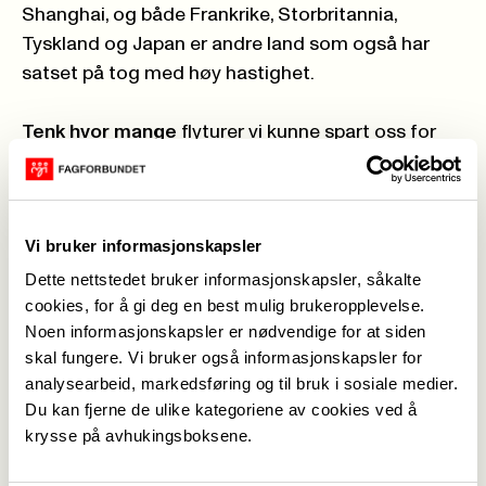
Shanghai, og både Frankrike, Storbritannia,
Tyskland og Japan er andre land som også har
satset på tog med høy hastighet.
Tenk hvor mange
flyturer vi kunne spart oss for
om vi hadde lyntog. Om man kunne stige på et
tog i Stavanger, og bare 2-3 timer senere være
midt i Oslo sentrum. Vi er et langstrakt land, og
Vi bruker informasjonskapsler
nordmenn flyr i dag 10 ganger mer innenriks enn
den gjennomsnittlige europeer. Ikke bare driver vi
Dette nettstedet bruker informasjonskapsler, såkalte
cookies, for å gi deg en best mulig brukeropplevelse.
med frakt av mennesker, men tenk deg
Noen informasjonskapsler er nødvendige for at siden
effektiviteten innenfor transport av gods dersom
skal fungere. Vi bruker også informasjonskapsler for
dette kunne gått på en høyhastighetsbane i
analysearbeid, markedsføring og til bruk i sosiale medier.
stedet for med fly og tunge lastebiler på veiene.
Du kan fjerne de ulike kategoriene av cookies ved å
Norge burde ha høyhastighets-, eller lyntogbane
krysse på avhukingsboksene.
mellom alle de store byene.