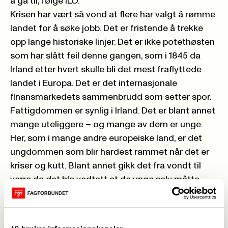
å gå til, følge ILO.
Krisen har vært så vond at flere har valgt å rømme
landet for å søke jobb. Det er fristende å trekke
opp lange historiske linjer. Det er ikke potethøsten
som har slått feil denne gangen, som i 1845 da
Irland etter hvert skulle bli det mest fraflyttede
landet i Europa. Det er det internasjonale
finansmarkedets sammenbrudd som setter spor.
Fattigdommen er synlig i Irland. Det er blant annet
mange uteliggere – og mange av dem er unge.
Her, som i mange andre europeiske land, er det
ungdommen som blir hardest rammet når det er
kriser og kutt. Blant annet gikk det fra vondt til
verre da det ble vedtatt at de unge selv måtte
betale for lærlingplass. Det skapte et unødvendig
skille mellom fattig og rik. Det er urettferdig når
det er størrelsen på lommeboka som avgjør om