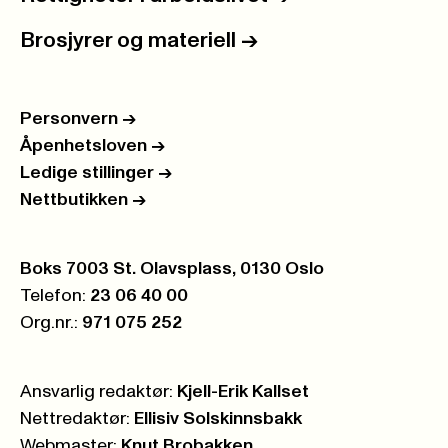
Brosjyrer og materiell
->
Personvern
->
Åpenhetsloven
->
Ledige stillinger
->
Nettbutikken
->
Postboks:
Boks 7003 St. Olavsplass, 0130 Oslo
Telefon:
23 06 40 00
Org.nr.:
971 075 252
Ansvarlig redaktør:
Kjell-Erik Kallset
Nettredaktør:
Ellisiv Solskinnsbakk
Webmaster:
Knut Brobakken