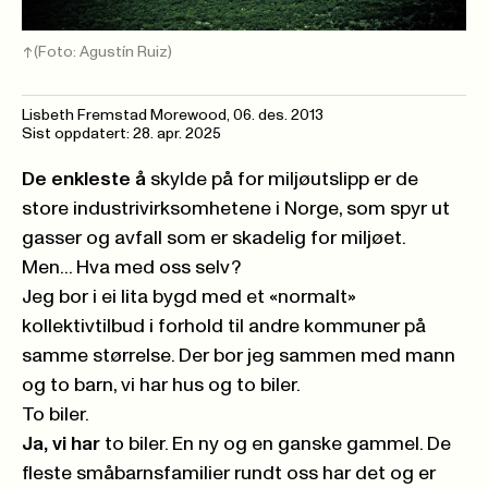
(Foto: Agustín Ruiz)
Lisbeth Fremstad Morewood
,
06. des. 2013
Sist oppdatert: 28. apr. 2025
De enkleste å
skylde på for miljøutslipp er de
store industrivirksomhetene i Norge, som spyr ut
gasser og avfall som er skadelig for miljøet.
Men... Hva med oss selv?
Jeg bor i ei lita bygd med et «normalt»
kollektivtilbud i forhold til andre kommuner på
samme størrelse. Der bor jeg sammen med mann
og to barn, vi har hus og to biler.
To biler.
Ja, vi har
to biler. En ny og en ganske gammel. De
fleste småbarnsfamilier rundt oss har det og er