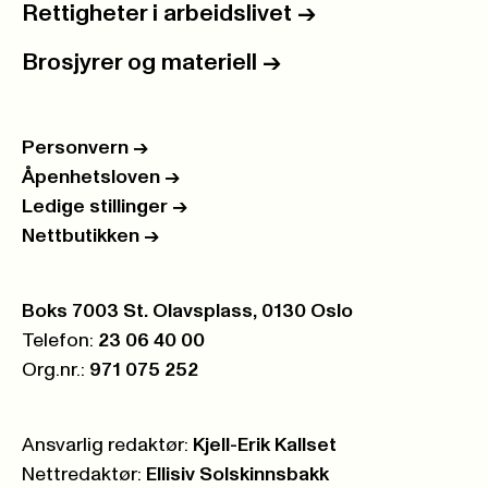
Rettigheter i arbeidslivet
->
Brosjyrer og materiell
->
Personvern
->
Åpenhetsloven
->
Ledige stillinger
->
Nettbutikken
->
Postboks:
Boks 7003 St. Olavsplass, 0130 Oslo
Telefon:
23 06 40 00
Org.nr.:
971 075 252
Ansvarlig redaktør:
Kjell-Erik Kallset
Nettredaktør:
Ellisiv Solskinnsbakk