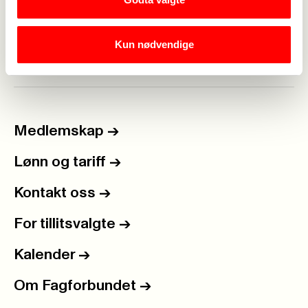
Dette vil gi oss alle et bedre miljø og deg selv en
bedre økonomi.
Kun nødvendige
Medlemskap
->
Lønn og tariff
->
Kontakt oss
->
For tillitsvalgte
->
Kalender
->
Om Fagforbundet
->