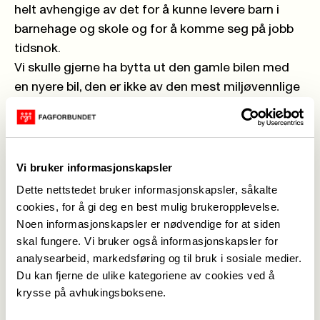
helt avhengige av det for å kunne levere barn i
barnehage og skole og for å komme seg på jobb
tidsnok.
Vi skulle gjerne ha bytta ut den gamle bilen med
en nyere bil, den er ikke av den mest miljøvennlige
sorten akkurat. Men det har vi ikke råd til. Med far i
full jobb og mor i deltidsjobb og to barn i
barnehage er ikke dette noe alternativ for oss.
Men vi kan gjøre andre grep i husholdningen for å
Vi bruker informasjonskapsler
spare miljøet.
Dette nettstedet bruker informasjonskapsler, såkalte
Vi kan kildesortere, vi kan skru av lysene i
cookies, for å gi deg en best mulig brukeropplevelse.
rommene vi ikke er i, både for å spare strøm og for
Noen informasjonskapsler er nødvendige for at siden
skal fungere. Vi bruker også informasjonskapsler for
å spare miljøet fra å måtte produsere så mye
analysearbeid, markedsføring og til bruk i sosiale medier.
strøm. Vi kan ta ut mobilladeren og andre ladere
Du kan fjerne de ulike kategoriene av cookies ved å
når vi ikke bruker dem, så de ikke står og drar
krysse på avhukingsboksene.
unødvendig strøm.
Og så vann:
Har du tenkt over hvor heldige vi er i