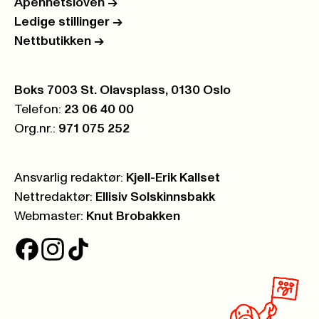
Åpenhetsloven
->
Ledige stillinger
->
Nettbutikken
->
Postboks:
Boks 7003 St. Olavsplass, 0130 Oslo
Telefon:
23 06 40 00
Org.nr.:
971 075 252
Ansvarlig redaktør:
Kjell-Erik Kallset
Nettredaktør:
Ellisiv Solskinnsbakk
Webmaster:
Knut Brobakken