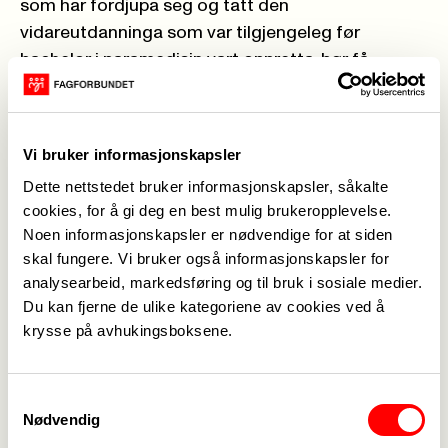
som har fordjupa seg og tatt den
vidareutdanninga som var tilgjengeleg før
bachelor i paramedisin vart oppretta, bør få
mogleik til å bli autoriserte paramedisinarar. Ved å
utelate denne gruppa vil ein ved eit potensielt
masterløp gå glipp av ei svært kunnskapsrik
Vi bruker informasjonskapsler
gruppe, som ikkje får mogleik til å bidra i utviklinga
Dette nettstedet bruker informasjonskapsler, såkalte
av faget. Ambulansearbeidarar og sjukepleiarar
cookies, for å gi deg en best mulig brukeropplevelse.
med vidareutdanning i nasjonal paramedic har
Noen informasjonskapsler er nødvendige for at siden
vore pådrivarar for faget, og er rettleiarar i
skal fungere. Vi bruker også informasjonskapsler for
tenesta, og lærarar for paramedisinstudentane på
analysearbeid, markedsføring og til bruk i sosiale medier.
utdanningane, og bør sidestillast når det gjeld
Du kan fjerne de ulike kategoriene av cookies ved å
autorisasjon.
krysse på avhukingsboksene.
Eit anna viktig moment er at den operative
yrkesutøvinga i norsk ambulanseteneste per i dag
Samtykkevalg
ikkje er differensiert utifrå formalkompetansen,
Nødvendig
når det kjem til kva medisinske fullmakter og