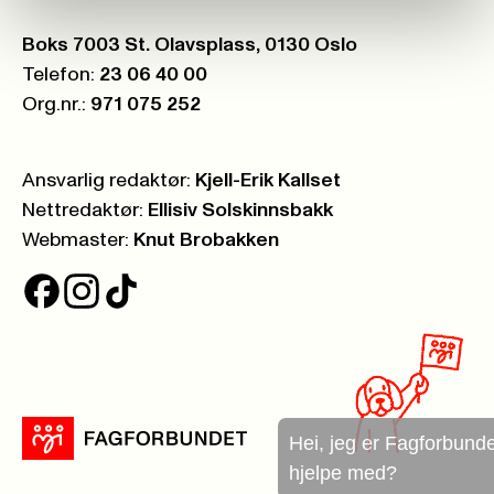
Postboks:
Boks 7003 St. Olavsplass, 0130 Oslo
Telefon:
23 06 40 00
Org.nr.:
971 075 252
Ansvarlig redaktør:
Kjell-Erik Kallset
Nettredaktør:
Ellisiv Solskinnsbakk
Webmaster:
Knut Brobakken
Hei, jeg er Fagforbundets chatbo
hjelpe med?