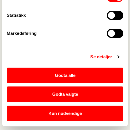
Kontakt oss
->
Statistikk
For tillitsvalgte
->
Markedsføring
Kalender
->
Om Fagforbundet
->
Se detaljer
Rettigheter i arbeidslivet
->
Brosjyrer og materiell
->
Godta alle
Godta valgte
Personvern
->
Åpenhetsloven
->
Kun nødvendige
Ledige stillinger
->
Nettbutikken
->