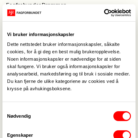
Fagfrobunder Drammen
27/1-2022.
MVH
Vi bruker informasjonskapsler
Styret
Dette nettstedet bruker informasjonskapsler, såkalte
cookies, for å gi deg en best mulig brukeropplevelse.
Vedlegg
Noen informasjonskapsler er nødvendige for at siden
skal fungere. Vi bruker også informasjonskapsler for
Årmøtepapirer for 2021.docx
analysearbeid, markedsføring og til bruk i sosiale medier.
Du kan fjerne de ulike kategoriene av cookies ved å
krysse på avhukingsboksene.
Samtykkevalg
Nødvendig
Medlemskap
->
Lønn og tariff
->
Egenskaper