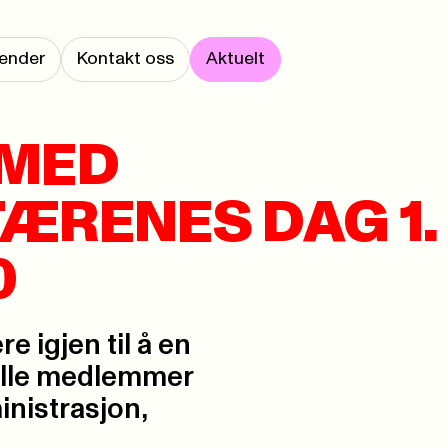
ender
Kontakt oss
Aktuelt
 MED
ÆRENES DAG 1.
0
e igjen til å en
 alle medlemmer
inistrasjon,