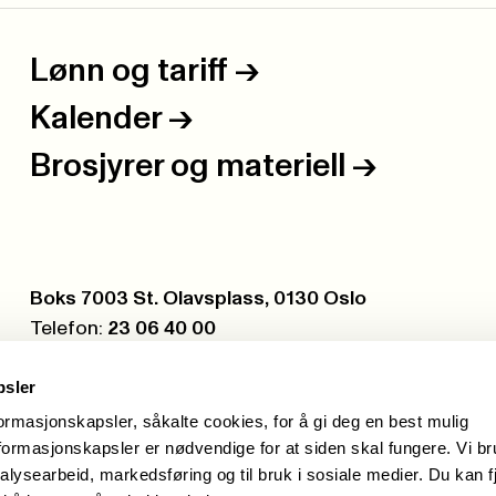
Lønn og tariff
->
Kalender
->
Brosjyrer og materiell
->
Postboks:
Boks 7003 St. Olavsplass, 0130 Oslo
Telefon:
23 06 40 00
Org.nr.:
971 075 252
psler
formasjonskapsler, såkalte cookies, for å gi deg en best mulig
ormasjonskapsler er nødvendige for at siden skal fungere. Vi b
alysearbeid, markedsføring og til bruk i sosiale medier. Du kan f