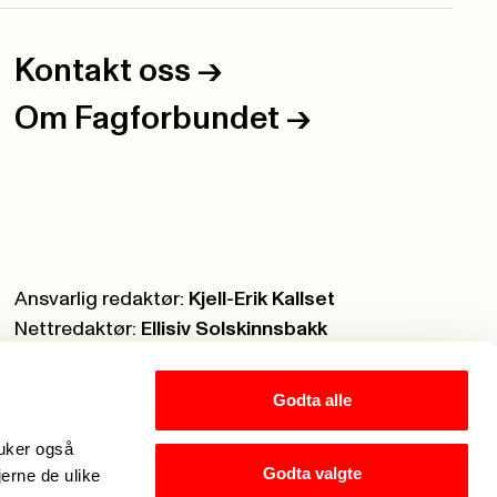
Kontakt oss
->
Om Fagforbundet
->
Ansvarlig redaktør:
Kjell-Erik Kallset
Nettredaktør:
Ellisiv Solskinnsbakk
Webmaster:
Knut Brobakken
Godta alle
ruker også
Godta valgte
jerne de ulike