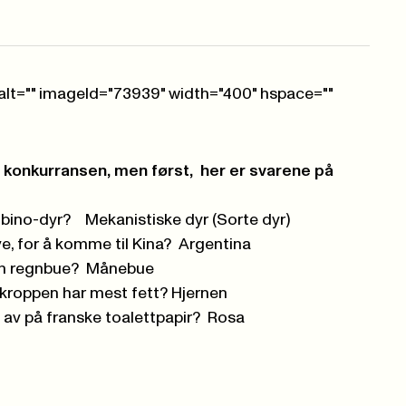
" alt="" imageId="73939" width="400" hspace=""
av konkurransen, men først, her er svarene på
lbino-dyr? Mekanistiske dyr (Sorte dyr)
ve, for å komme til Kina? Argentina
 en regnbue? Månebue
kroppen har mest fett? Hjernen
t av på franske toalettpapir? Rosa