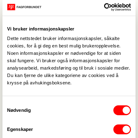
Vi bruker informasjonskapsler
Dette nettstedet bruker informasjonskapsler, såkalte
cookies, for å gi deg en best mulig brukeropplevelse.
Publisert
30. aug. 2020
Noen informasjonskapsler er nødvendige for at siden
Sist oppdatert: 30. aug. 2020
skal fungere. Vi bruker også informasjonskapsler for
analysearbeid, markedsføring og til bruk i sosiale medier.
Du kan fjerne de ulike kategoriene av cookies ved å
krysse på avhukingsboksene.
Samtykkevalg
Medlemskap
->
Nødvendig
Lønn og tariff
->
Egenskaper
Kontakt oss
->