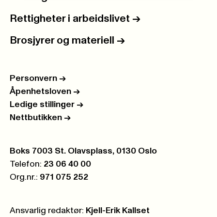
Rettigheter i arbeidslivet
->
Brosjyrer og materiell
->
Personvern
->
Åpenhetsloven
->
Ledige stillinger
->
Nettbutikken
->
Postboks:
Boks 7003 St. Olavsplass, 0130 Oslo
Telefon:
23 06 40 00
Org.nr.:
971 075 252
Ansvarlig redaktør:
Kjell-Erik Kallset