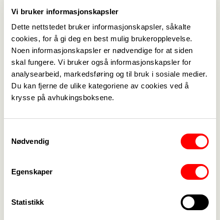
Vi bruker informasjonskapsler
Hun står i front når Fagforbundet Ung og en rekke
støttespillere 1. mars møter opp foran Stortinget
Dette nettstedet bruker informasjonskapsler, såkalte
for å overlevere alle underskriftene de har fått inn
cookies, for å gi deg en best mulig brukeropplevelse.
Noen informasjonskapsler er nødvendige for at siden
til kampanjen. Hit kommer også Arbeiderpartiets
skal fungere. Vi bruker også informasjonskapsler for
Ruth Grung, Høyres Kristin Ørmen Johnsen, SVs
analysearbeid, markedsføring og til bruk i sosiale medier.
Snorre Valen, KrFs Geir Sigbjørn Toskedal og
Du kan fjerne de ulike kategoriene av cookies ved å
Rødts Marie Sneve Martinussen, for å svare på
krysse på avhukingsboksene.
hvordan nettopp deres parti jobber med
tannhelse.
Samtykkevalg
Nødvendig
– Det er politikerne som til syvende og sist kan gi
grønt lys for en tannhelsereform, men det er også
deres jobb å høre på folket. Hvert år er det 140.000
Egenskaper
nordmenn som ikke har råd til å gå til tannlegen,
selv om det er nødvendig. Tenner er en del av
Statistikk
kroppen, og det på tide å behandle dem på lik linje