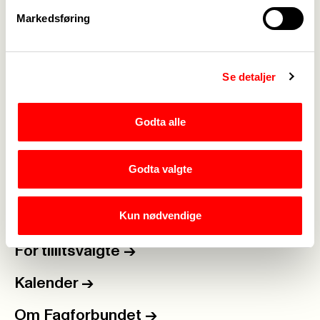
med resten. Dette vil folket ha, og de betaler
Markedsføring
gjerne, sier Jørgensen.
Gi din signatur her!
Se detaljer
Godta alle
Medlemskap
->
Godta valgte
Lønn og tariff
->
Kun nødvendige
Kontakt oss
->
For tillitsvalgte
->
Kalender
->
Om Fagforbundet
->