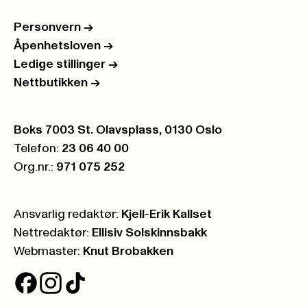
Personvern
->
Åpenhetsloven
->
Ledige stillinger
->
Nettbutikken
->
Postboks:
Boks 7003 St. Olavsplass, 0130 Oslo
Telefon:
23 06 40 00
Org.nr.:
971 075 252
Ansvarlig redaktør:
Kjell-Erik Kallset
Nettredaktør:
Ellisiv Solskinnsbakk
Webmaster:
Knut Brobakken