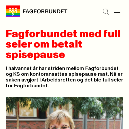
Fagforbundet med full
seier om betalt
spisepause
I halvannet år har striden mellom Fagforbundet
og KS om kontoransattes spisepause rast. Nå er
saken avgjort i Arbeidsretten og det ble full seier
for Fagforbundet.