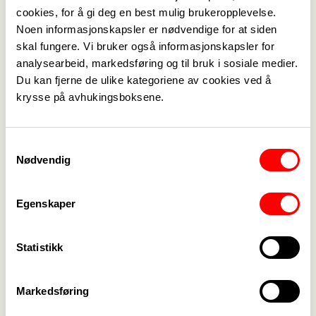
ny kommune ser dagens lys.
cookies, for å gi deg en best mulig brukeropplevelse.
Noen informasjonskapsler er nødvendige for at siden
– Det er veldig tilfredsstillende å vinne, og at KS
skal fungere. Vi bruker også informasjonskapsler for
etter halvannet år må ta inn over seg at vi har rett
analysearbeid, markedsføring og til bruk i sosiale medier.
der de har vært fast bestemt på at det motsatte
Du kan fjerne de ulike kategoriene av cookies ved å
er tilfelle, sier Mette Nord.
krysse på avhukingsboksene.
En viktig dom for mange
Kommune- og fylkessammenslåingene berører
Samtykkevalg
nesten 150.000 ansatte – mange av dem
Nødvendig
kontoransatte. De som har mistet betalt
spisepause, vil etter dommen få etterbetalt
Egenskaper
penger.
– Konsekvensen av dommen er at arbeidsgiver
ikke ensidig kan endre arbeidstida for
Statistikk
kontoransatte ved kommunesammenslåinger. I
tillegg må kommunene det gjelder og KS sørge
Markedsføring
for at tariffbruddet repareres og at de