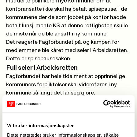
instruerte politikere i nye kommuner om at
kontoransatte ikke skal ha betalt spisepause. I de
kommunene der de som jobbet på kontor hadde
betalt lunsj, mente KS at denne rettigheten skulle
de miste når de ble ansatt i ny kommune.
Det reagerte Fagforbundet på, og kampen for
medlemmene ble kåret med seier i Arbeidsretten.
Dette er spisepausesaken
Full seier i Arbeidsretten
Fagforbundet har hele tida ment at opprinnelige
kommuners forpliktelser skal videreføres i ny
kommune så langt det lar seg gjøre.
– Dommen i Arbeidsretten viser at vi har rett, den
er knusende for KS, sier Mette Nord.
Arbeidsretten ga Fagforbundet og LO fikk fullt
Vi bruker informasjonskapsler
medhold på sitt syn om at ansattes
arbeidstidsordninger ikke skal annulleres i det en
Dette nettstedet bruker informasjonskapsler, såkalte