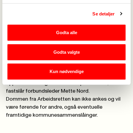
medlemmene som har fått endret sin arbeidstid
skal få en etterbetaling, sier en fornøyd Mette
Se detaljer
Nord.
Kan ikke ankes
Godta alle
Mette Nord berømmer organisasjonen for alt
godt arbeid som har ført fram til denne seieren.
– Stor takk til tillitsvalgte, kompetansesentrene
Godta valgte
og LOs juridiske avdeling og ikke minst til egne
ansatte i Fagforbundet. Det er veldig gledelig for
Kun nødvendige
de berørte medlemmene at man ikke kan slette
opparbeida rettigheter med et pennestrøk,
fastslår forbundsleder Mette Nord.
Dommen fra Arbeidsretten
kan ikke ankes og vil
være førende for andre, også eventuelle
framtidige kommunesammenslåinger.