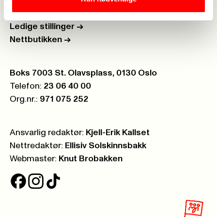
Personvern
->
Åpenhetsloven
->
Ledige stillinger
->
Nettbutikken
->
Postboks:
Boks 7003 St. Olavsplass, 0130 Oslo
Telefon:
23 06 40 00
Org.nr.:
971 075 252
Ansvarlig redaktør:
Kjell-Erik Kallset
Nettredaktør:
Ellisiv Solskinnsbakk
Webmaster:
Knut Brobakken