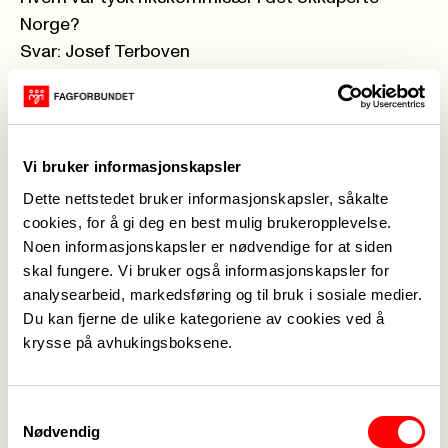
Norge?
Svar: Josef Terboven
Hva kalles krigen som ble utkjempet mellom
Storbritannia og Argentina i 1982?
Svar: Falklandskrigen
Vi bruker informasjonskapsler
Dette nettstedet bruker informasjonskapsler, såkalte
Hvem har skrevet teksten til «Å, jeg vet en seter»?
cookies, for å gi deg en best mulig brukeropplevelse.
Svar: Margrethe Munthe
Noen informasjonskapsler er nødvendige for at siden
skal fungere. Vi bruker også informasjonskapsler for
analysearbeid, markedsføring og til bruk i sosiale medier.
Hvem var Norges utenriksminister før Børge
Du kan fjerne de ulike kategoriene av cookies ved å
Brende?
krysse på avhukingsboksene.
Svar: Espen Barth-Eide
Samtykkevalg
Nødvendig