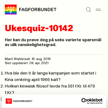
Ukesquiz-10142
Her kan du prøve deg på seks varierte spørsmål
av ulik vanskelighetsgrad.
Marit Wahlstedt,
16. aug. 2019
Sist oppdatert: 09. apr. 2021
Hva ble den ti år lange kampanjen som startet i
Kina omkring april 1966 kalt?
Hvilken kinesisk filosof levde fra 551 f.Kr. til 479
f.Kr.?
I hvilket år tok Bjørn Dæhlie sin siste
verdenscupseier i langrenn?