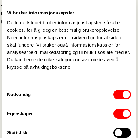
Til hvilket land hører øygruppen Galapagos?
Vi bruker informasjonskapsler
Ved hvilken norsk by ligger Farrisvannet?
Hvilken øy vokste Knut Hamsun opp på?
Dette nettstedet bruker informasjonskapsler, såkalte
cookies, for å gi deg en best mulig brukeropplevelse.
Noen informasjonskapsler er nødvendige for at siden
skal fungere. Vi bruker også informasjonskapsler for
analysearbeid, markedsføring og til bruk i sosiale medier.
Du kan fjerne de ulike kategoriene av cookies ved å
krysse på avhukingsboksene.
Medlemskap
->
Samtykkevalg
Lønn og tariff
->
Nødvendig
Kontakt oss
->
Egenskaper
For tillitsvalgte
->
Statistikk
Kalender
->