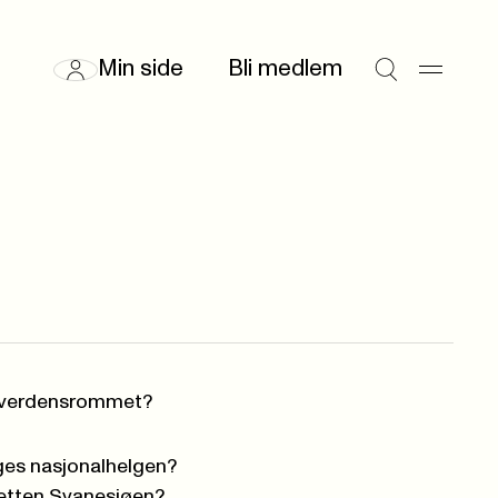
Min side
Bli medlem
i verdensrommet?
es nasjonalhelgen?
etten Svanesjøen?