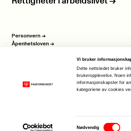
Rettigheter i arbeidslivet
->
Personvern
->
Åpenhetsloven
->
Ledige stillinger
->
Vi bruker informasjonska
Nettbutikken
->
Dette nettstedet bruker in
brukeropplevelse. Noen inf
informasjonskapsler for an
kategoriene av cookies v
Samtykkevalg
Nødvendig