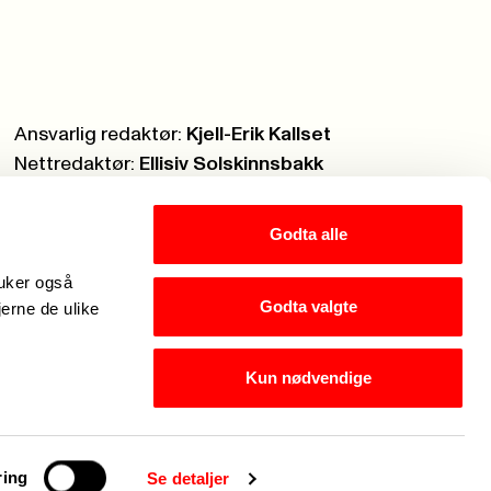
Ansvarlig redaktør:
Kjell-Erik Kallset
Nettredaktør:
Ellisiv Solskinnsbakk
Webmaster:
Knut Brobakken
Godta alle
ruker også
Godta valgte
jerne de ulike
Kun nødvendige
g er Fagforbundets chatbot. Hva kan jeg hjelpe med?
ring
Se detaljer