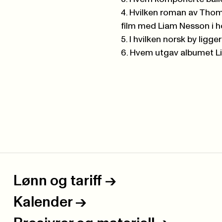
4. Hvilken roman av Thomas
film med Liam Nesson i 
5. I hvilken norsk by ligg
6. Hvem utgav albumet Lik
Lønn og tariff
->
Kalender
->