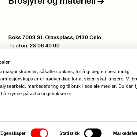
Brosjyrer og materiell
->
Postboks:
Boks 7003 St. Olavsplass, 0130 Oslo
Telefon:
23 06 40 00
Org.nr.:
971 075 252
psler
formasjonskapsler, såkalte cookies, for å gi deg en best mulig
ormasjonskapsler er nødvendige for at siden skal fungere. Vi b
alysearbeid, markedsføring og til bruk i sosiale medier. Du kan f
ed å krysse på avhukingsboksene.
Hei, je
Egenskaper
Statistikk
Markedsfø