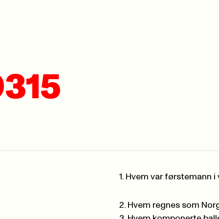
0315
1. Hvem var førstemann 
2. Hvem regnes som Norg
3. Hvem komponerte ball